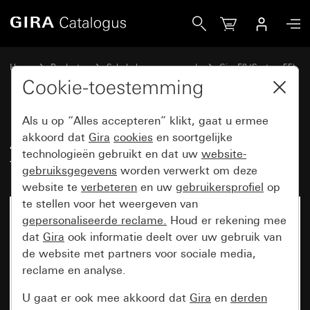
Gira Afdekraam Gira E2 met tekstkader zwart mat (gelakt)
Home
Producten
Schakelaarprogramma’s
Gira E2 (System 55)
Afdekraam Gira E2 met tekstkader
Cookie-toestemming
Als u op “Alles accepteren” klikt, gaat u ermee
Afdekraam Gira E2 met
akkoord dat
Gira
cookies
en soortgelijke
technologieën gebruikt en dat uw
website-
tekstkader zwart mat (gelakt)
gebruiksgegevens
worden verwerkt om deze
website te
verbeteren
en uw
gebruikersprofiel
op
te stellen voor het weergeven van
gepersonaliseerde reclame.
Houd er rekening mee
dat
Gira
ook informatie deelt over uw gebruik van
de website met partners voor sociale media,
reclame en analyse.
U gaat er ook mee akkoord dat
Gira
en
derden