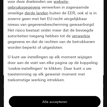
voor deze doeleinden uw
website-
gebruiksgegevens
verwerken in zogenaamde
onveilige
derde landen
buiten de EER, ook al is in
zoverre geen met het EU-recht vergelijkbaar
niveau van gegevensbescherming gewaarborgd.
Het risico bestaat onder meer dat de bevoegde
autoriteiten toegang hebben tot de
verwerkte
gegevens en dat de rechten van de betrokkenen
worden beperkt of uitgesloten.
U kunt uw instellingen op elk moment wijzigen
door aan de voet van elke pagina op de koppeling
'cookie-instellingen' te klikken. Daar kunt u uw
toestemming op elk gewenst moment met
toekomstige werking intrekken.
Naar de mediadatabase
Essentieel
Artikelen verglijken
Alle cookies die wij nodig hebben om de
pagina te kunnen weergeven.