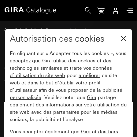
Gira Cadre de finition Gira E2 avec zone d&apos;inscription
Accueil
Produits
Programmes d'interrupteurs
Gira E2 (System 55)
Autorisation des cookies
Cadre de finition Gira E2 avec zone d'inscription
En cliquant sur « Accepter tous les cookies », vous
acceptez que
Gira
utilise
des cookies
et des
Cadre de finition Gira E2 avec
technologies similaires et
traite
vos
données
d’utilisation du site web
pour
améliorer
ce site
zone d'inscription noir mat
web et dans le but d’établir votre
profil
(laqué)
d’utilisateur
afin de vous proposer de
la publicité
personnalisée
. Veuillez noter que
Gira
partage
également des informations sur votre utilisation du
site web avec des partenaires pour les médias
sociaux, la publicité et l’analyse.
Vous acceptez également que
Gira
et
des tiers