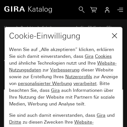
Gira Abdeckrahmen Gira E2 mit Beschriftungsfeld Schwarz m
Home
Produkte
Schalterprogramme
Gira E2 (System 55)
Abdeckrahmen Gira E2 mit Beschriftungsfeld
Cookie-Einwilligung
Wenn Sie auf „Alle akzeptieren“ klicken, erklären
Abdeckrahmen Gira E2 mit
Sie sich damit einverstanden, dass
Gira
Cookies
und ähnliche Technologien nutzt und Ihre
Website-
Beschriftungsfeld Schwarz matt
Nutzungsdaten
zur
Verbesserung
dieser Website
(lackiert)
sowie zur Erstellung Ihres
Nutzerprofils
zur Anzeige
von
personalisierter Werbung
verarbeitet
. Bitte
beachten Sie, dass
Gira
auch Informationen über
Ihre Nutzung der Website mit Partnern für soziale
Medien, Werbung und Analyse teilt.
Sie sind auch damit einverstanden, dass
Gira
und
Dritte
zu diesen Zwecken Ihre
Website-