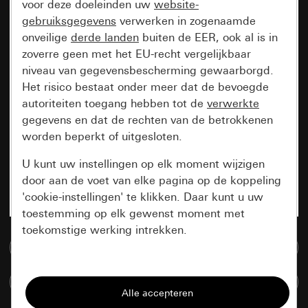
voor deze doeleinden uw
website-
gebruiksgegevens
verwerken in zogenaamde
onveilige
derde landen
buiten de EER, ook al is in
zoverre geen met het EU-recht vergelijkbaar
niveau van gegevensbescherming gewaarborgd.
Het risico bestaat onder meer dat de bevoegde
autoriteiten toegang hebben tot de
verwerkte
gegevens en dat de rechten van de betrokkenen
worden beperkt of uitgesloten.
U kunt uw instellingen op elk moment wijzigen
door aan de voet van elke pagina op de koppeling
'cookie-instellingen' te klikken. Daar kunt u uw
toestemming op elk gewenst moment met
toekomstige werking intrekken.
Naar de mediadatabase
Essentieel
Artikelen verglijken
Alle cookies die wij nodig hebben om de
pagina te kunnen weergeven.