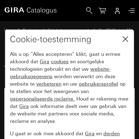
Gira Afdekraam Gira E2 grijs mat (gelakt)
Home
Producten
Schakelaarprogramma’s
Gira E2 (System 55)
Afdekraam Gira E2
Cookie-toestemming
Als u op “Alles accepteren” klikt, gaat u ermee
Afdekraam Gira E2 grijs mat
akkoord dat
Gira
cookies
en soortgelijke
technologieën gebruikt en dat uw
website-
(gelakt)
gebruiksgegevens
worden verwerkt om deze
website te
verbeteren
en uw
gebruikersprofiel
op
te stellen voor het weergeven van
gepersonaliseerde reclame.
Houd er rekening mee
dat
Gira
ook informatie deelt over uw gebruik van
de website met partners voor sociale media,
reclame en analyse.
U gaat er ook mee akkoord dat
Gira
en
derden