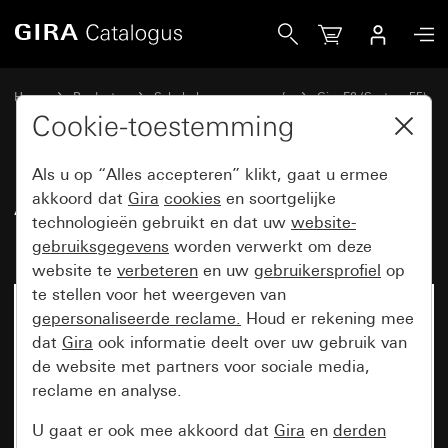
Gira Afdekraam Gira E2 grijs mat (gelakt)
Home
Producten
Schakelaarprogramma’s
Gira E2 (System 55)
Afdekraam Gira E2
Cookie-toestemming
Als u op “Alles accepteren” klikt, gaat u ermee
Afdekraam Gira E2 grijs mat
akkoord dat
Gira
cookies
en soortgelijke
technologieën gebruikt en dat uw
website-
(gelakt)
gebruiksgegevens
worden verwerkt om deze
website te
verbeteren
en uw
gebruikersprofiel
op
te stellen voor het weergeven van
gepersonaliseerde reclame.
Houd er rekening mee
dat
Gira
ook informatie deelt over uw gebruik van
de website met partners voor sociale media,
reclame en analyse.
U gaat er ook mee akkoord dat
Gira
en
derden