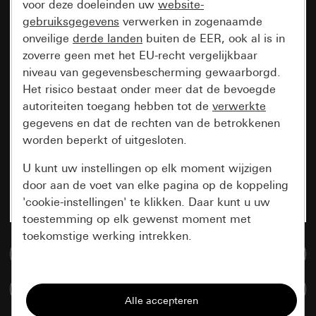
voor deze doeleinden uw
website-
gebruiksgegevens
verwerken in zogenaamde
onveilige
derde landen
buiten de EER, ook al is in
zoverre geen met het EU-recht vergelijkbaar
niveau van gegevensbescherming gewaarborgd.
Het risico bestaat onder meer dat de bevoegde
autoriteiten toegang hebben tot de
verwerkte
gegevens en dat de rechten van de betrokkenen
worden beperkt of uitgesloten.
U kunt uw instellingen op elk moment wijzigen
door aan de voet van elke pagina op de koppeling
'cookie-instellingen' te klikken. Daar kunt u uw
toestemming op elk gewenst moment met
toekomstige werking intrekken.
Naar de mediadatabase
Essentieel
Artikelen verglijken
Alle cookies die wij nodig hebben om de
pagina te kunnen weergeven.