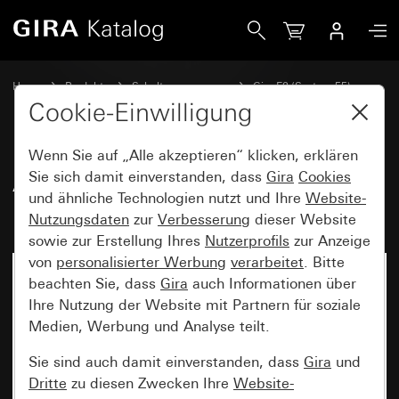
Gira Abdeckrahmen Gira E2 Grau matt (lackiert)
Home
Produkte
Schalterprogramme
Gira E2 (System 55)
Abdeckrahmen Gira E2
Cookie-Einwilligung
Wenn Sie auf „Alle akzeptieren“ klicken, erklären
Abdeckrahmen Gira E2 Grau
Sie sich damit einverstanden, dass
Gira
Cookies
und ähnliche Technologien nutzt und Ihre
Website-
matt (lackiert)
Nutzungsdaten
zur
Verbesserung
dieser Website
sowie zur Erstellung Ihres
Nutzerprofils
zur Anzeige
von
personalisierter Werbung
verarbeitet
. Bitte
beachten Sie, dass
Gira
auch Informationen über
Ihre Nutzung der Website mit Partnern für soziale
Medien, Werbung und Analyse teilt.
Sie sind auch damit einverstanden, dass
Gira
und
Dritte
zu diesen Zwecken Ihre
Website-