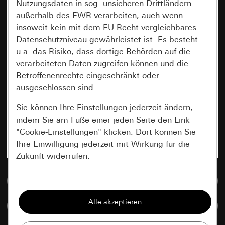
Nutzungsdaten
in sog. unsicheren
Drittländern
außerhalb des EWR verarbeiten, auch wenn
insoweit kein mit dem EU-Recht vergleichbares
Datenschutzniveau gewährleistet ist. Es besteht
u.a. das Risiko, dass dortige Behörden auf die
verarbeiteten
Daten zugreifen können und die
Betroffenenrechte eingeschränkt oder
ausgeschlossen sind.
Sie können Ihre Einstellungen jederzeit ändern,
indem Sie am Fuße einer jeden Seite den Link
"Cookie-Einstellungen" klicken. Dort können Sie
Ihre Einwilligung jederzeit mit Wirkung für die
Zukunft widerrufen.
Zur Mediadatenbank
Essenziell
Alle Cookies, die wir benötigen um Ihnen die
Artikel vergleichen
Seite anzeigen zu können.