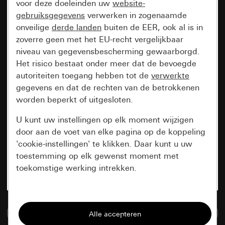
voor deze doeleinden uw
website-
gebruiksgegevens
verwerken in zogenaamde
onveilige
derde landen
buiten de EER, ook al is in
zoverre geen met het EU-recht vergelijkbaar
niveau van gegevensbescherming gewaarborgd.
Het risico bestaat onder meer dat de bevoegde
autoriteiten toegang hebben tot de
verwerkte
gegevens en dat de rechten van de betrokkenen
worden beperkt of uitgesloten.
U kunt uw instellingen op elk moment wijzigen
door aan de voet van elke pagina op de koppeling
'cookie-instellingen' te klikken. Daar kunt u uw
toestemming op elk gewenst moment met
toekomstige werking intrekken.
Essentieel
Naar de mediadatabase
Alle cookies die wij nodig hebben om de
pagina te kunnen weergeven.