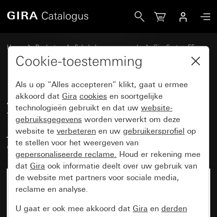
Gira Afdekking met draaiknop voor tijdschakelaars en jaloe
Home
Producten
Schakelaarprogramma’s
Gira System 55
Schakelen en drukken
Cookie-toestemming
Als u op “Alles accepteren” klikt, gaat u ermee
Afdekking met draaiknop voor
akkoord dat
Gira
cookies
en soortgelijke
technologieën gebruikt en dat uw
website-
tijdschakelaars en
gebruiksgegevens
worden verwerkt om deze
jaloezieschakelaars resp.
website te
verbeteren
en uw
gebruikersprofiel
op
drukcontacten
te stellen voor het weergeven van
gepersonaliseerde reclame.
Houd er rekening mee
dat
Gira
ook informatie deelt over uw gebruik van
de website met partners voor sociale media,
reclame en analyse.
U gaat er ook mee akkoord dat
Gira
en
derden