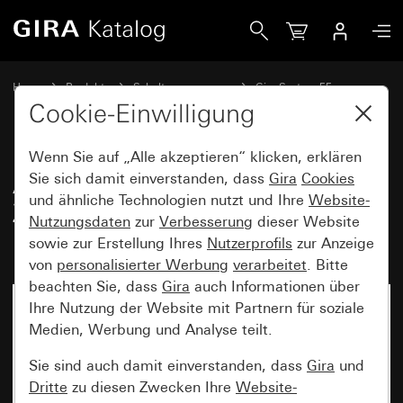
Gira Abdeckung mit Knebel für Zeitschalter und Jalousiesch
Home
Produkte
Schalterprogramme
Gira System 55
Schalten und Tasten
Cookie-Einwilligung
Wenn Sie auf „Alle akzeptieren“ klicken, erklären
Abdeckung mit Knebel für
Sie sich damit einverstanden, dass
Gira
Cookies
und ähnliche Technologien nutzt und Ihre
Website-
Zeitschalter und Jalousieschalter
Nutzungsdaten
zur
Verbesserung
dieser Website
bzw. -taster
sowie zur Erstellung Ihres
Nutzerprofils
zur Anzeige
von
personalisierter Werbung
verarbeitet
. Bitte
beachten Sie, dass
Gira
auch Informationen über
Ihre Nutzung der Website mit Partnern für soziale
Medien, Werbung und Analyse teilt.
Sie sind auch damit einverstanden, dass
Gira
und
Dritte
zu diesen Zwecken Ihre
Website-