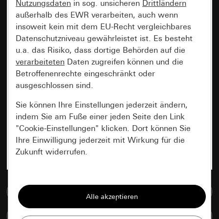
Nutzungsdaten
in sog. unsicheren
Drittländern
außerhalb des EWR verarbeiten, auch wenn
insoweit kein mit dem EU-Recht vergleichbares
Datenschutzniveau gewährleistet ist. Es besteht
u.a. das Risiko, dass dortige Behörden auf die
verarbeiteten
Daten zugreifen können und die
Betroffenenrechte eingeschränkt oder
ausgeschlossen sind.
Sie können Ihre Einstellungen jederzeit ändern,
indem Sie am Fuße einer jeden Seite den Link
"Cookie-Einstellungen" klicken. Dort können Sie
Ihre Einwilligung jederzeit mit Wirkung für die
Zukunft widerrufen.
Essenziell
Zur Mediadatenbank
Alle Cookies, die wir benötigen um Ihnen die
Seite anzeigen zu können.
Artikel vergleichen