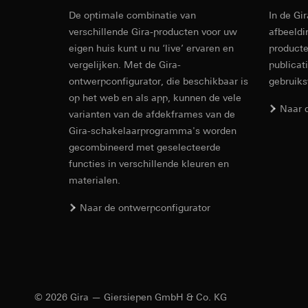
internetadres o
De optimale combinatie van
Latere verwerkin
In de Gi
Rechtsgrondslag en
Revit Besta
verschillende Gira-producten voor uw
afbeeldi
Ontvanger:
Gebruik van de d
eigen huis kunt u nu ‘live’ ervaren en
producte
Interne afdeling
Latere verwerkin
vergelijken. Met de Gira-
publicat
LinkedIn Irelan
Ontvanger:
Vimeo, 
ontwerpconfigurator, die beschikbaar is
gebruik
Overdracht aan der
Overdracht aan der
op het web en als app, kunnen de vele
tot het doorgeven 
Derde land: VS
Naar 
varianten van de afdekframes van de
privacyverklaring: 
Passendheidsbesl
Gira-schakelaarprogramma's worden
Levensduur van de 
via contactgegev
gecombineerd met geselecteerde
Levensduur van de 
Google Ads (
functies in verschillende kleuren en
materialen.
Gegevensverwerkin
Hotjar
IFC Bestand
gebruikt gegevens o
Naar de ontwerpconfigurator
Gegevensverwerkin
zoekresultaten en 
warmtebeeld maken.
Categorieën van p
zien waar ze klikke
bezoek, apparaatinf
Categorieën van p
Rechtsgrondslag en
Rechtsgrondslag en
Gebruik van de d
Gebruik van de d
Latere verwerkin
© 2026 Gira — Giersiepen GmbH & Co. KG
Latere verwerkin