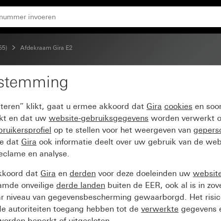
55)
Afdekraam Gira E2
estemming
uiver wit mat
pteren” klikt, gaat u ermee akkoord dat
Gira
cookies
en soor
ikt en dat uw
website-gebruiksgegevens
worden verwerkt o
ruikersprofiel
op te stellen voor het weergeven van
gepers
ee dat
Gira
ook informatie deelt over uw gebruik van de web
reclame en analyse.
kkoord dat
Gira
en
derden
voor deze doeleinden uw
websit
amde onveilige
derde landen
buiten de EER, ook al is in zo
ar niveau van gegevensbescherming gewaarborgd. Het risic
e autoriteiten toegang hebben tot de
verwerkte
gegevens e
orden beperkt of uitgesloten.