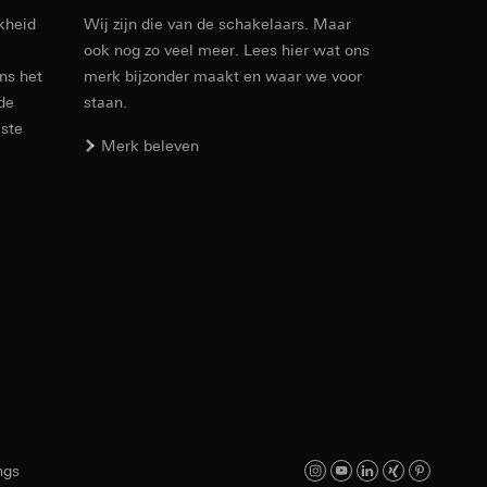
kheid
Wij zijn die van de schakelaars. Maar
ook nog zo veel meer. Lees hier wat ons
Artikelnr. 021422
ens het
merk bijzonder maakt en waar we voor
 de
staan.
RFA
, 312 KB
este
den. Met betrekking
Merk beleven
ij naar hun
opie aan te vragen
Download
smeting. Google Ads
 media platforms, in
Artikelnr. 021422
n soort
s te meten.
ina bewegen. We
m en tijd van het
IFC
, 12.7 KB
ngs
Download