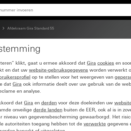
Afdekraam Gira Standard 55
estemming
dard 55 crème wit glan
pteren” klikt, gaat u ermee akkoord dat
Gira
cookies
en soor
ikt en dat uw
website-gebruiksgegevens
worden verwerkt o
ruikersprofiel
op te stellen voor het weergeven van
gepers
ee dat
Gira
ook informatie deelt over uw gebruik van de web
reclame en analyse.
kkoord dat
Gira
en
derden
voor deze doeleinden uw
websit
amde onveilige
derde landen
buiten de EER, ook al is in zo
ar niveau van gegevensbescherming gewaarborgd. Het risic
e autoriteiten toegang hebben tot de
verwerkte
gegevens e
orden beperkt of uitgesloten.