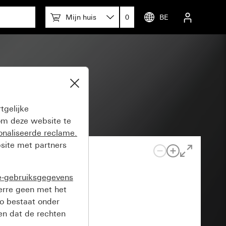
Mijn huis
0
BE
zend
tgelijke
m deze website te
onaliseerde reclame.
site met partners
e-gebruiksgegevens
verre geen met het
o bestaat onder
n dat de rechten