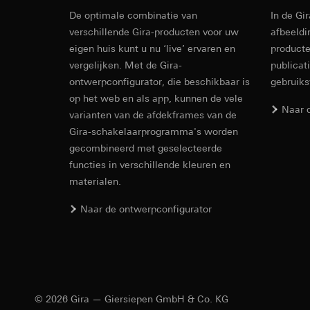
internetadres o
De optimale combinatie van
Latere verwerkin
In de Gi
Rechtsgrondslag en
Revit Besta
verschillende Gira-producten voor uw
afbeeldi
Ontvanger:
Gebruik van de d
eigen huis kunt u nu ‘live’ ervaren en
producte
Interne afdeling
Latere verwerkin
vergelijken. Met de Gira-
publicat
LinkedIn Irelan
Ontvanger:
Vimeo, 
ontwerpconfigurator, die beschikbaar is
gebruik
Overdracht aan der
Overdracht aan der
op het web en als app, kunnen de vele
tot het doorgeven 
Derde land: VS
Naar 
varianten van de afdekframes van de
privacyverklaring: 
Passendheidsbesl
Gira-schakelaarprogramma's worden
Levensduur van de 
via contactgegev
gecombineerd met geselecteerde
Levensduur van de 
Google Ads (
functies in verschillende kleuren en
materialen.
Gegevensverwerkin
Hotjar
IFC Bestand
gebruikt gegevens o
Naar de ontwerpconfigurator
Gegevensverwerkin
zoekresultaten en 
warmtebeeld maken.
Categorieën van p
zien waar ze klikke
bezoek, apparaatinf
Categorieën van p
Rechtsgrondslag en
Rechtsgrondslag en
Gebruik van de d
Gebruik van de d
Latere verwerkin
© 2026 Gira — Giersiepen GmbH & Co. KG
Latere verwerkin