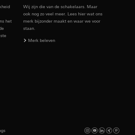
kheid
Wij zijn die van de schakelaars. Maar
ook nog zo veel meer. Lees hier wat ons
Artikelnr. 021401
ens het
merk bijzonder maakt en waar we voor
 de
staan.
RFA
, 564 KB
este
den. Met betrekking
Merk beleven
ij naar hun
opie aan te vragen
Download
smeting. Google Ads
 media platforms, in
Artikelnr. 021401
n soort
s te meten.
ina bewegen. We
m en tijd van het
IFC
, 135.2 KB
ngs
Download