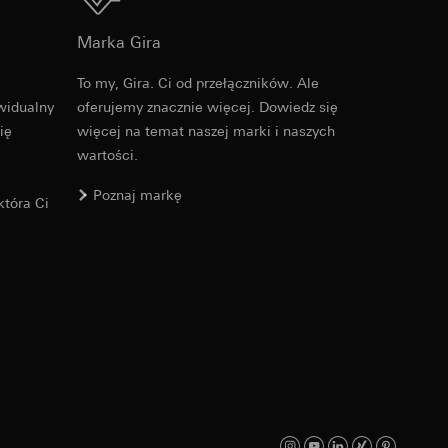
Do pobrania
Marka Gira
ych informacji do
To my, Gira. Ci od przełączników. Ale
Nr artykułu 021401
widualny
oferujemy znacznie więcej. Dowiedz się
s URL odsyłający,
ię
więcej na temat naszej marki i naszych
RFA
, 564 KB
jącego na stronie
wartości.
osobowych i
ającego na stronie
Poznaj markę
tóra Ci
danej strony, adres
Do pobrania
osobowych i
Nr artykułu 021401
ajów trzecich. W
ch odsyłamy do
IFC
, 135.2 KB
icy
wiający wyjątki: