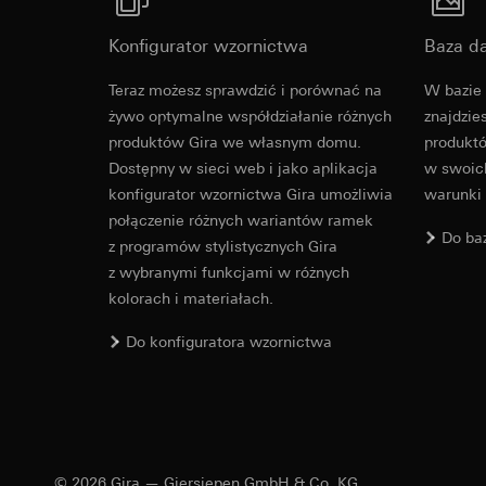
Okres ważności pli
Okres ważności pli
Konfigurator wzornictwa
Baza d
LinkedIn Ins
Vimeo
Revit Plik d
Cele przetwarzania
Teraz możesz sprawdzić i porównać na
W bazie 
włączania dostosowa
Cele przetwarzania
żywo optymalne współdziałanie różnych
znajdzie
Kategorie danych 
Kategorie danych 
produktów Gira we własnym domu.
produktó
jak również stempe
Strona klientów
Dostępny w sieci web i jako aplikacja
w swoich
Podstawa prawna i 
internetowej, w
konfigurator wzornictwa Gira umożliwia
warunki
Stosowanie usług
Strona klientów
połączenie różnych wariantów ramek
prywatności w t
internetowej, wy
Do ba
z programów stylistycznych Gira
Dalsze przetwarz
internetowy lub
z wybranymi funkcjami w różnych
Odbiorcy:
Podstawa prawna i 
kolorach i materiałach.
Działy wewnętrzn
Stosowanie usług
prywatności w t
LinkedIn Irelan
IFC Plik do 
Do konfiguratora wzornictwa
Dalsze przetwarz
Przekazywanie do k
związku z przekazy
Odbiorcy:
Vimeo, L
oświadczenia tejże 
Przekazywanie do k
Okres ważności pli
Kraj trzeci: USA
Decyzja stwierd
© 2026 Gira — Giersiepen GmbH & Co. KG