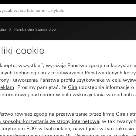
Gira
Ramka Gira Standard 55
liki cookie
d 55 kremowy z połyski
Akceptuj wszystkie”, wyrażają Państwo zgodę na korzystani
bnych technologii oraz
przetwarzanie
Państwa
danych korzy
trony i utworzenia Państwa
profilu użytkownika
w celu wyświ
reklam
. Prosimy pamiętać, że
Gira
udostępnia informacje o
y internetowej partnerom w celu wykorzystania w mediach 
ństwo również zgodę na przetwarzanie przez firmę
Gira
i
st
sposobu korzystania ze strony internetowej
w tak zwanych
terytorium EOG w tych celach, nawet jeśli w tym zakresie 
ch porównywalny z prawem UE. Występuje m.in. ryzyko, że