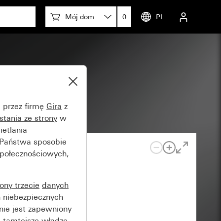
Mój dom
0
PL
em
e przez firmę
Gira
z
stania ze strony
w
etlania
 Państwa sposobie
społecznościowych,
rony trzecie
danych
 niebezpiecznych
nie jest zapewniony
 tamtejsze władze