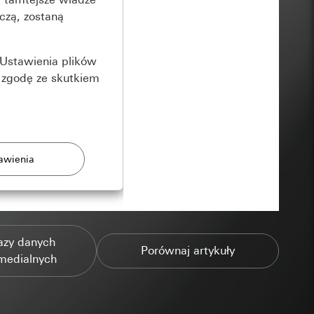
czą, zostaną
Ustawienia plików
 zgodę ze skutkiem
rony
azy danych
zonych przez
Porównaj artykuły
medialnych
ządzenie końcowe
e produkty.
użytkownika,
es pocztowy i adres