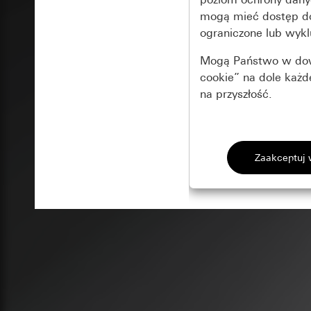
mogą mieć dostęp 
ograniczone lub wykl
Mogą Państwo w dowo
cookie” na dole każ
na przyszłość.
Podstawowe 
Wszystkie pliki coo
Gira Session
Poprawa dzia
Cele przetwarzania
Zastosowanie plików
Strona klientów 
internetowej oraz of
Strona klientów 
użytkowników
Matomo
Marketing
Kategorie danych 
Cele przetwarzania
Strona klientów 
Aby być w stanie r
Kategorie danych 
Strona klientów