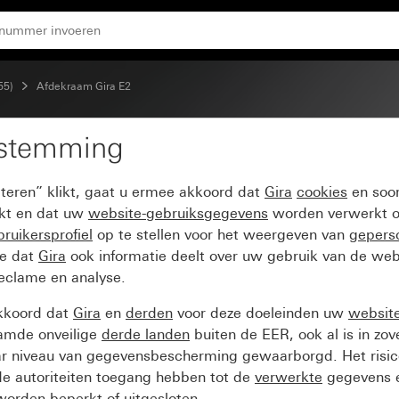
55)
Afdekraam Gira E2
estemming
eur aluminium (gelakt)
pteren” klikt, gaat u ermee akkoord dat
Gira
cookies
en soor
ikt en dat uw
website-gebruiksgegevens
worden verwerkt o
ruikersprofiel
op te stellen voor het weergeven van
gepers
ee dat
Gira
ook informatie deelt over uw gebruik van de web
reclame en analyse.
kkoord dat
Gira
en
derden
voor deze doeleinden uw
websit
amde onveilige
derde landen
buiten de EER, ook al is in zo
ar niveau van gegevensbescherming gewaarborgd. Het risic
e autoriteiten toegang hebben tot de
verwerkte
gegevens e
orden beperkt of uitgesloten.