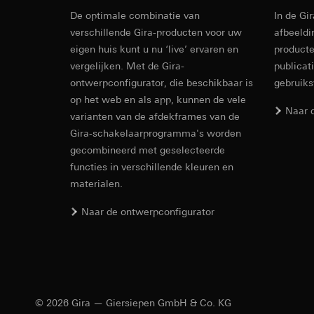
internetadres o
De optimale combinatie van
Latere verwerkin
In de Gi
Rechtsgrondslag en
Revit Besta
verschillende Gira-producten voor uw
afbeeldi
Ontvanger:
Gebruik van de d
eigen huis kunt u nu ‘live’ ervaren en
producte
Interne afdeling
Latere verwerkin
vergelijken. Met de Gira-
publicat
LinkedIn Irelan
Ontvanger:
Vimeo, 
ontwerpconfigurator, die beschikbaar is
gebruik
Overdracht aan der
Overdracht aan der
op het web en als app, kunnen de vele
tot het doorgeven 
Derde land: VS
Naar 
varianten van de afdekframes van de
privacyverklaring: 
Passendheidsbesl
Gira-schakelaarprogramma's worden
Levensduur van de 
via contactgegev
gecombineerd met geselecteerde
Levensduur van de 
Google Ads (
functies in verschillende kleuren en
materialen.
Gegevensverwerkin
Hotjar
IFC Bestand
gebruikt gegevens o
Naar de ontwerpconfigurator
Gegevensverwerkin
zoekresultaten en 
warmtebeeld maken.
Categorieën van p
zien waar ze klikke
bezoek, apparaatinf
Categorieën van p
Rechtsgrondslag en
Rechtsgrondslag en
Gebruik van de d
Gebruik van de d
Latere verwerkin
© 2026 Gira — Giersiepen GmbH & Co. KG
Latere verwerkin