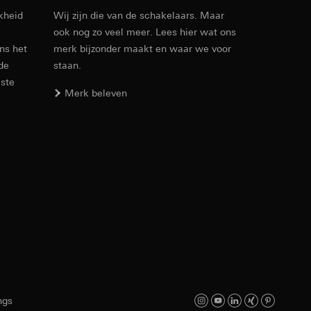
kheid
Wij zijn die van de schakelaars. Maar
ook nog zo veel meer. Lees hier wat ons
Artikelnr. 021325
ens het
merk bijzonder maakt en waar we voor
 de
staan.
RFA
, 368 KB
este
den. Met betrekking
Merk beleven
ij naar hun
opie aan te vragen
Download
smeting. Google Ads
 media platforms, in
Artikelnr. 021325
n soort
s te meten.
ina bewegen. We
m en tijd van het
IFC
, 11.55 KB
ngs
Download