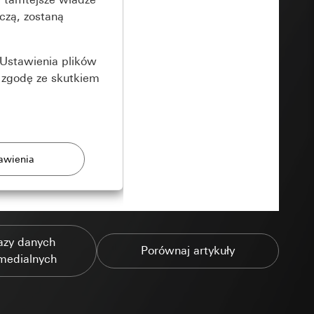
czą, zostaną
Ustawienia plików
 zgodę ze skutkiem
rony
azy danych
zonych przez
Porównaj artykuły
medialnych
ządzenie końcowe
e produkty.
użytkownika,
es pocztowy i adres