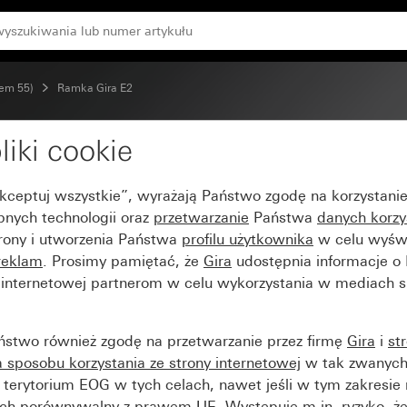
tem 55)
Ramka Gira E2
liki cookie
 aluminium (lakierowane
Akceptuj wszystkie”, wyrażają Państwo zgodę na korzystani
bnych technologii oraz
przetwarzanie
Państwa
danych korzy
trony i utworzenia Państwa
profilu użytkownika
w celu wyświ
reklam
. Prosimy pamiętać, że
Gira
udostępnia informacje o
y internetowej partnerom w celu wykorzystania w mediach 
ństwo również zgodę na przetwarzanie przez firmę
Gira
i
st
sposobu korzystania ze strony internetowej
w tak zwanych
terytorium EOG w tych celach, nawet jeśli w tym zakresie 
ch porównywalny z prawem UE. Występuje m.in. ryzyko, że