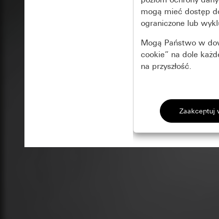
mogą mieć dostęp 
ograniczone lub wykl
Mogą Państwo w dowo
cookie” na dole każ
na przyszłość.
Podstawowe 
Wszystkie pliki coo
Gira Session
Poprawa dzia
Cele przetwarzania
Zastosowanie plików
Strona klientów 
internetowej oraz of
Strona klientów 
użytkowników
Matomo
Marketing
Kategorie danych 
Cele przetwarzania
Strona klientów 
Aby być w stanie r
Kategorie danych 
Strona klientów