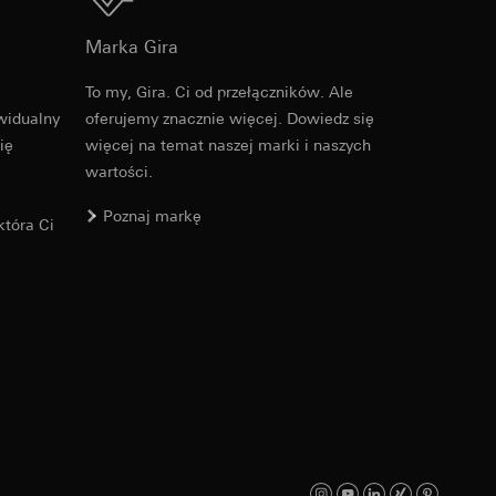
Do pobrania
Marka Gira
ych informacji do
To my, Gira. Ci od przełączników. Ale
Nr artykułu 021325
widualny
oferujemy znacznie więcej. Dowiedz się
s URL odsyłający,
ię
więcej na temat naszej marki i naszych
RFA
, 368 KB
jącego na stronie
wartości.
osobowych i
ającego na stronie
Poznaj markę
tóra Ci
danej strony, adres
Do pobrania
osobowych i
Nr artykułu 021325
ajów trzecich. W
ch odsyłamy do
IFC
, 11.55 KB
icy
wiający wyjątki: