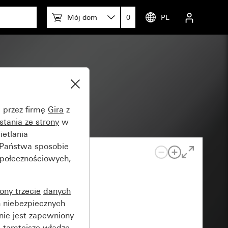
Mój dom
0
PL
)
e przez firmę
Gira
z
stania ze strony
w
etlania
 Państwa sposobie
społecznościowych,
rony trzecie
danych
 niebezpiecznych
nie jest zapewniony
 tamtejsze władze