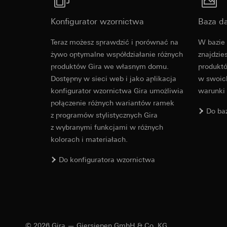
Okres ważności pli
Okres ważności pli
Konfigurator wzornictwa
Baza d
LinkedIn Ins
Vimeo
Revit Plik d
Cele przetwarzania
Teraz możesz sprawdzić i porównać na
W bazie 
włączania dostosowa
Cele przetwarzania
żywo optymalne współdziałanie różnych
znajdzie
Kategorie danych 
Kategorie danych 
produktów Gira we własnym domu.
produktó
jak również stempe
Strona klientów
Dostępny w sieci web i jako aplikacja
w swoich
Podstawa prawna i 
internetowej, w
konfigurator wzornictwa Gira umożliwia
warunki
Stosowanie usług
Strona klientów
połączenie różnych wariantów ramek
prywatności w t
internetowej, wy
Do ba
z programów stylistycznych Gira
Dalsze przetwarz
internetowy lub
z wybranymi funkcjami w różnych
Odbiorcy:
Podstawa prawna i 
kolorach i materiałach.
Działy wewnętrzn
Stosowanie usług
prywatności w t
LinkedIn Irelan
IFC Plik do 
Do konfiguratora wzornictwa
Dalsze przetwarz
Przekazywanie do k
związku z przekazy
Odbiorcy:
Vimeo, L
oświadczenia tejże 
Przekazywanie do k
Okres ważności pli
Kraj trzeci: USA
Decyzja stwierd
© 2026 Gira — Giersiepen GmbH & Co. KG