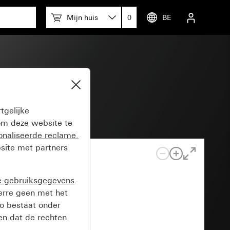
Mijn huis
0
BE
 AMP
tgelijke
m deze website te
onaliseerde reclame.
site met partners
e-gebruiksgegevens
verre geen met het
o bestaat onder
n dat de rechten