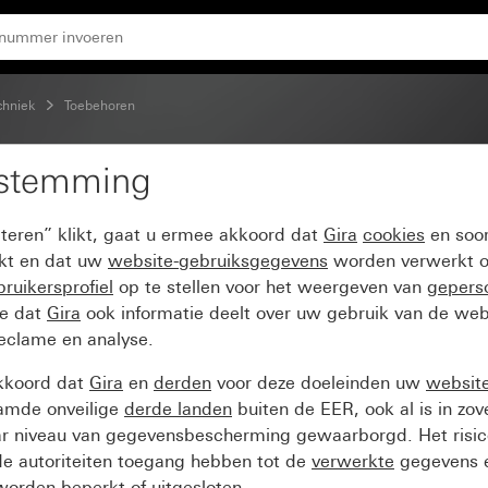
chniek
Toebehoren
estemming
akap voor Modular Jack
pteren” klikt, gaat u ermee akkoord dat
Gira
cookies
en soor
ikt en dat uw
website-gebruiksgegevens
worden verwerkt o
ruikersprofiel
op te stellen voor het weergeven van
gepers
ee dat
Gira
ook informatie deelt over uw gebruik van de web
reclame en analyse.
kkoord dat
Gira
en
derden
voor deze doeleinden uw
websit
amde onveilige
derde landen
buiten de EER, ook al is in zo
ar niveau van gegevensbescherming gewaarborgd. Het risic
e autoriteiten toegang hebben tot de
verwerkte
gegevens e
orden beperkt of uitgesloten.