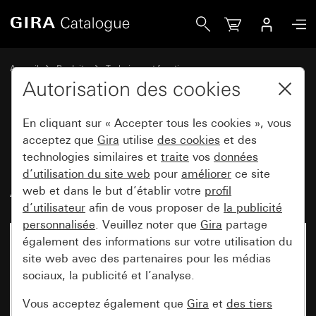
Gira Insert de capot informatique pour technique jack mod
Accueil
Produits
Technique et fonctions
Technique de communication Gira
Accessoires
Autorisation des cookies
En cliquant sur « Accepter tous les cookies », vous
Insert de capot informatique
acceptez que
Gira
utilise
des cookies
et des
technologies similaires et
traite
vos
données
pour technique jack modulaire
d’utilisation du site web
pour
améliorer
ce site
AMP
web et dans le but d’établir votre
profil
d’utilisateur
afin de vous proposer de
la publicité
personnalisée
. Veuillez noter que
Gira
partage
également des informations sur votre utilisation du
site web avec des partenaires pour les médias
sociaux, la publicité et l’analyse.
Vous acceptez également que
Gira
et
des tiers