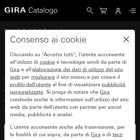
Gira Modulo regolatore della temperatura ambiente 230 V~ co
Home
Prodotti
Tecnica e funzioni
Riscaldamento, ventilazione, climatizzazione
Consenso ai cookie
Moduli per regolatori della temperatura ambiente
Cliccando su "Accetta tutti", l'utente acconsente
all'utilizzo di
cookie
e tecnologie simili da parte di
Modulo regolatore della
Gira
e all'
elaborazione dei
dati di utilizzo del sito
web
per
migliorare
il sito stesso e per creare il
temperatura ambiente 230 V~
profilo dell'utente
al fine di visualizzare
pubblicità
con contatto di apertura o di
personalizzata
. Si prega di notare che
Gira
chiusura, interruttore Off e spia
condivide anche le informazioni sull'utilizzo del sito
web da parte dell'utente con partner per social
di controllo
media, pubblicità e analisi.
L'utente acconsente anche alla trasmissione, per
le finalità di cui sopra, da parte di
Gira
e di
terzi