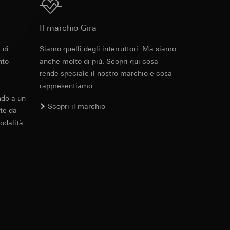
Download
 delle mansioni
e ora della visita,
2 - 1000 lx
 delle
Il marchio Gira
 delle
 di
Siamo quelli degli interruttori. Ma siamo
Cod. art. 2442 ..

nto
anche molto di più. Scopri qui cosa
2444 ..
sioni
tardato
da 5 s a 15 min
rende speciale il nostro marchio e cosa
PDF
, 4.47 MB
rappresentiamo.
sioni
ndo a un
Scopri il marchio
te da
max 2,5 mm²
odalità
Download
andard, copia da
max 2,5 mm²
andard, copia da
a GDPR
a GDPR
max 1,5 mm²
Cod. art. 2444 02

2444 10
IP54
PDF
, 57.42 KB
ioni per l'attivazione
da -25 °C a +55 °C
 da parte del