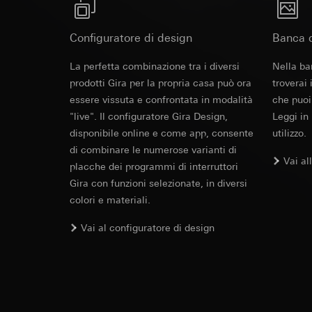
Sorveglianza del pavimento e del campo poster
campagne
Base giuridica e int
Destinatari:
Reparti
Categorie di dati pe
Utilizzo del serv
Trasferimento verso
informazioni sull'ap
telecomunicazion
Configuratore di design
Banca d
Durata dei cookie:
Base giuridica e int
Trattamento succe
Motion dete
Utilizzo del serv
La perfetta combinazione tra i diversi
Nella ba
Destinatari:
telecomunicazion
prodotti Gira per la propria casa può ora
troverai
Reparti interni,
Trattamento succe
essere vissuta e confrontata in modalità
che puoi
Operating instruct
Google Ireland L
Destinatari:
"live". Il configuratore Gira Design,
Leggi in
Per informazioni 
Reparti interni,
disponibile online e come app, consente
utilizzo.
https://business.
Pinterest, Inc. (
di combinare le numerose varianti di
Trasferimento verso
Vai al
placche dei programmi di interruttori
Trasferimento verso
Paese terzo: US
Gira con funzioni selezionate, in diversi
Paese terzo: US
Decisione di ade
Decisione di ade
colori e materiali.
richiedere in bas
richiedere in bas
Durata dei cookie:
Motion dete
Vai al configuratore di design
Durata dei cookie:
Vimeo
LinkedIn Ins
EC Declaration of
Finalità del trattam
Finalità del trattam
Categorie di dati pe
di inserzioni pubbli
Sito del cliente 