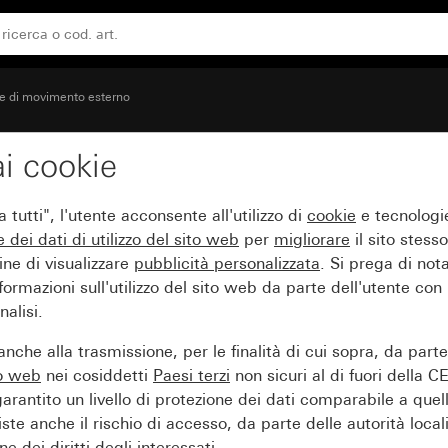
re di movimento esterno
i cookie
ento Cube 240
tutti", l'utente acconsente all'utilizzo di
cookie
e tecnologie
e dei
dati di utilizzo del sito web
per
migliorare
il sito stesso
ine di visualizzare
pubblicità personalizzata
. Si prega di no
ormazioni sull'utilizzo del sito web da parte dell'utente con
alisi.
nche alla trasmissione, per le finalità di cui sopra, da part
to web
nei cosiddetti
Paesi terzi
non sicuri al di fuori della C
arantito un livello di protezione dei dati comparabile a quel
iste anche il rischio di accesso, da parte delle autorità locali
e dei diritti degli interessati.