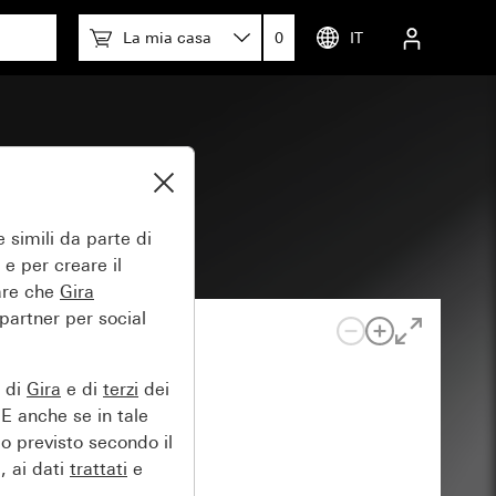
La mia casa
0
IT
 simili da parte di
 e per creare il
tare che
Gira
 partner per social
e di
Gira
e di
terzi
dei
EE anche se in tale
lo previsto secondo il
, ai dati
trattati
e