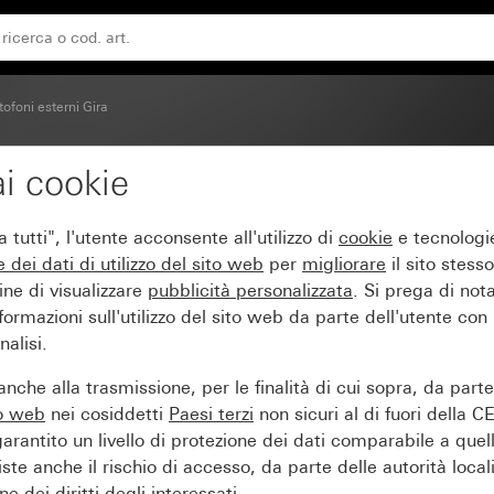
tofoni esterni Gira
i cookie
sso
tutti", l'utente acconsente all'utilizzo di
cookie
e tecnologie
e dei
dati di utilizzo del sito web
per
migliorare
il sito stesso
ine di visualizzare
pubblicità personalizzata
. Si prega di no
ormazioni sull'utilizzo del sito web da parte dell'utente con
alisi.
nche alla trasmissione, per le finalità di cui sopra, da part
to web
nei cosiddetti
Paesi terzi
non sicuri al di fuori della C
arantito un livello di protezione dei dati comparabile a quel
iste anche il rischio di accesso, da parte delle autorità locali
e dei diritti degli interessati.