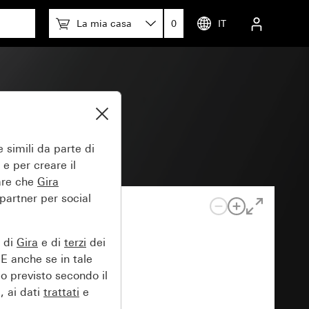
La mia casa
0
IT
 simili da parte di
 e per creare il
tare che
Gira
 partner per social
e di
Gira
e di
terzi
dei
EE anche se in tale
lo previsto secondo il
, ai dati
trattati
e