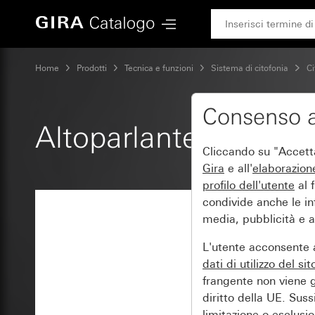
Gira Altoparlante da incasso
Home
Prodotti
Tecnica e funzioni
Sistema di citofonia
Ci
Consenso a
Altoparlante da inca
Cliccando su "Accetta 
Gira
e all'
elaborazion
profilo dell'utente
al f
condivide anche le inf
media, pubblicità e an
L'utente acconsente a
dati di utilizzo del si
frangente non viene g
diritto della UE. Suss
limitazione o esclusion