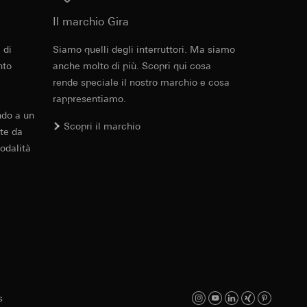
 delle mansioni
e ora della visita,
Il marchio Gira
 delle
 di
Siamo quelli degli interruttori. Ma siamo
 delle
nto
anche molto di più. Scopri qui cosa
rende speciale il nostro marchio e cosa
sioni
rappresentiamo.
ndo a un
Scopri il marchio
sioni
te da
odalità
andard, copia da
andard, copia da
a GDPR
a GDPR
ioni per l'attivazione
s
 da parte del