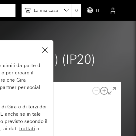
La mia casa
0
IT
5 x 55 mm) (IP20)
 simili da parte di
 e per creare il
tare che
Gira
 partner per social
e di
Gira
e di
terzi
dei
EE anche se in tale
lo previsto secondo il
, ai dati
trattati
e