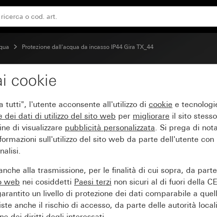
 (IP20)
cqua
Protezione dall'acqua da incasso IP44 Gira TX_44
i cookie
on apertura quadrata (5
tutti", l'utente acconsente all'utilizzo di
cookie
e tecnologie
e dei
dati di utilizzo del sito web
per
migliorare
il sito stesso
ine di visualizzare
pubblicità personalizzata
. Si prega di no
ormazioni sull'utilizzo del sito web da parte dell'utente con
alisi.
nche alla trasmissione, per le finalità di cui sopra, da part
to web
nei cosiddetti
Paesi terzi
non sicuri al di fuori della C
arantito un livello di protezione dei dati comparabile a quel
iste anche il rischio di accesso, da parte delle autorità locali
e dei diritti degli interessati.