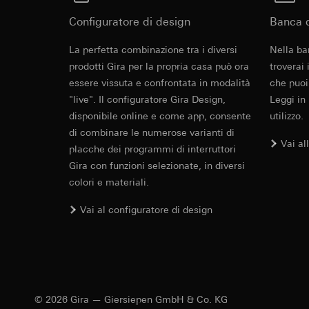
campagne
Base giuridica e int
Destinatari:
Reparti
Categorie di dati pe
Configuratore di design
Banca d
Utilizzo del serv
Trasferimento verso
informazioni sull'ap
telecomunicazion
Durata dei cookie:
Base giuridica e int
La perfetta combinazione tra i diversi
Nella ba
Trattamento succe
Utilizzo del serv
prodotti Gira per la propria casa può ora
troverai
Destinatari:
telecomunicazion
essere vissuta e confrontata in modalità
che puoi
Reparti interni,
Trattamento succe
"live". Il configuratore Gira Design,
Leggi in
Google Ireland L
Destinatari:
disponibile online e come app, consente
utilizzo.
Per informazioni 
Reparti interni,
di combinare le numerose varianti di
https://business.
Vai al
Pinterest, Inc. (
placche dei programmi di interruttori
Trasferimento verso
Gira con funzioni selezionate, in diversi
Trasferimento verso
Paese terzo: US
Paese terzo: US
colori e materiali.
Decisione di ade
Decisione di ade
richiedere in bas
Vai al configuratore di design
richiedere in bas
Durata dei cookie:
Durata dei cookie:
Vimeo
LinkedIn Ins
Finalità del trattam
Finalità del trattam
Categorie di dati pe
© 2026 Gira — Giersiepen GmbH & Co. KG
di inserzioni pubbli
Sito del cliente 