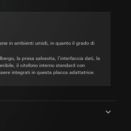
isitatori del sito
ione può aumentare
er del browser, user
A)
tto, parametri di
sioni
basate su IP (per i
enza nome e
ione in ambienti umidi, in quanto il grado di
sioni
 delle
bergo, la presa salvavita, l’interfaccia dati, la
seribile, il citofono interno standard con
andard, copia da
sere integrati in questa placca adattatrice.
a GDPR
sioni
itivo terminale
za, tra l'altro, la
sì una migliore
 delle mansioni
irizzo IP
sultati delle