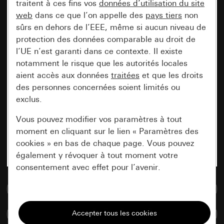
traitent à ces fins vos
données d’utilisation du site
web
dans ce que l’on appelle des
pays tiers
non
sûrs en dehors de l’EEE, même si aucun niveau de
protection des données comparable au droit de
l’UE n’est garanti dans ce contexte. Il existe
notamment le risque que les autorités locales
aient accès aux données
traitées
et que les droits
des personnes concernées soient limités ou
exclus.
Vous pouvez modifier vos paramètres à tout
moment en cliquant sur le lien « Paramètres des
cookies » en bas de chaque page. Vous pouvez
également y révoquer à tout moment votre
consentement avec effet pour l’avenir.
Accéder à la base de données de médias
Nécessaires
Tous les cookies dont nous avons besoin pour
Comparer des articles
pouvoir vous afficher le site.