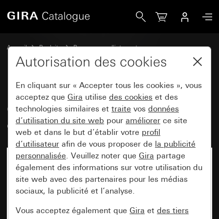
Gira Cadre adaptateur avec découpe carrée (55 x 55 mm) (
Accueil
Produits
Programmes d'interrupteurs
Gira protégé contre l'eau
Autorisation des cookies
Montage encastré protégé contre l'eau IP44 Gira TX_44
En cliquant sur « Accepter tous les cookies », vous
acceptez que
Gira
utilise
des cookies
et des
Cadre adaptateur avec découpe
technologies similaires et
traite
vos
données
d’utilisation du site web
pour
améliorer
ce site
carrée (55 x 55 mm) (IP20)
web et dans le but d’établir votre
profil
d’utilisateur
afin de vous proposer de
la publicité
personnalisée
. Veuillez noter que
Gira
partage
également des informations sur votre utilisation du
site web avec des partenaires pour les médias
sociaux, la publicité et l’analyse.
Vous acceptez également que
Gira
et
des tiers