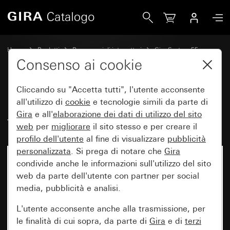
Gira Bilanciere con campo per targhetta
Home
Prodotti
Programmi di interruttori
Gira System 55
Comando a interruttore e a pulsante
Consenso ai cookie
Cliccando su "Accetta tutti", l'utente acconsente
Bilanciere con campo per
all'utilizzo di
cookie
e tecnologie simili da parte di
Gira
e all'
elaborazione dei
dati di utilizzo del sito
targhetta
web
per
migliorare
il sito stesso e per creare il
profilo dell'utente
al fine di visualizzare
pubblicità
personalizzata
. Si prega di notare che
Gira
condivide anche le informazioni sull'utilizzo del sito
web da parte dell'utente con partner per social
media, pubblicità e analisi.
L'utente acconsente anche alla trasmissione, per
le finalità di cui sopra, da parte di
Gira
e di
terzi