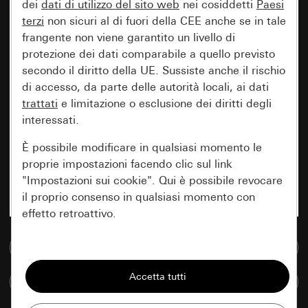
dei
dati di utilizzo del sito web
nei cosiddetti
Paesi
terzi
non sicuri al di fuori della CEE anche se in tale
frangente non viene garantito un livello di
protezione dei dati comparabile a quello previsto
secondo il diritto della UE. Sussiste anche il rischio
di accesso, da parte delle autorità locali, ai dati
trattati
e limitazione o esclusione dei diritti degli
interessati.
È possibile modificare in qualsiasi momento le
proprie impostazioni facendo clic sul link
"Impostazioni sui cookie". Qui è possibile revocare
il proprio consenso in qualsiasi momento con
effetto retroattivo.
Vai alla banca dati multimediale
Essenziali
Tutti i cookie necessari per poter mostrare la
Confronta articoli
pagina.