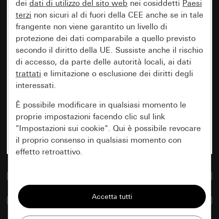
dei
dati di utilizzo del sito web
nei cosiddetti
Paesi
terzi
non sicuri al di fuori della CEE anche se in tale
frangente non viene garantito un livello di
protezione dei dati comparabile a quello previsto
secondo il diritto della UE. Sussiste anche il rischio
di accesso, da parte delle autorità locali, ai dati
trattati
e limitazione o esclusione dei diritti degli
interessati.
È possibile modificare in qualsiasi momento le
proprie impostazioni facendo clic sul link
"Impostazioni sui cookie". Qui è possibile revocare
il proprio consenso in qualsiasi momento con
effetto retroattivo.
Vai alla banca dati multimediale
Essenziali
Tutti i cookie necessari per poter mostrare la
Confronta articoli
pagina.