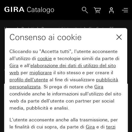
Gira Bilanciere con simbolo Campanello
Home
Prodotti
Programmi di interruttori
Gira System 55
Comando a interruttore e a pulsante
Consenso ai cookie
Cliccando su "Accetta tutti", l'utente acconsente
Bilanciere con simbolo
all'utilizzo di
cookie
e tecnologie simili da parte di
Gira
e all'
elaborazione dei
dati di utilizzo del sito
Campanello
web
per
migliorare
il sito stesso e per creare il
profilo dell'utente
al fine di visualizzare
pubblicità
personalizzata
. Si prega di notare che
Gira
condivide anche le informazioni sull'utilizzo del sito
web da parte dell'utente con partner per social
media, pubblicità e analisi.
L'utente acconsente anche alla trasmissione, per
le finalità di cui sopra, da parte di
Gira
e di
terzi