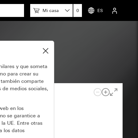
Mi casa
0
ES
milares y que someta
omo para crear su
también comparte
 de medios sociales,
 web en los
no se garantice a
 la UE. Entre otras
a los datos