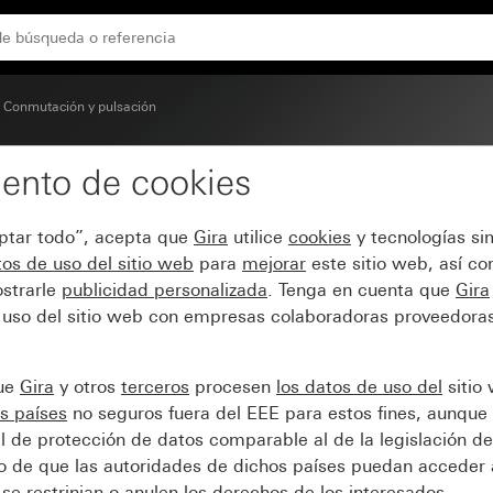
Conmutación y pulsación
ento de cookies
n símbolo Timbre
eptar todo”, acepta que
Gira
utilice
cookies
y tecnologías si
os de uso del sitio web
para
mejorar
este sitio web, así c
strarle
publicidad personalizada
. Tenga en cuenta que
Gira
 uso del sitio web con empresas colaboradoras proveedoras
que
Gira
y otros
terceros
procesen
los datos de uso del
sitio
s países
no seguros fuera del EEE para estos fines, aunque 
l de protección de datos comparable al de la legislación de
sgo de que las autoridades de dichos países puedan acceder 
se restrinjan o anulen los derechos de los interesados.