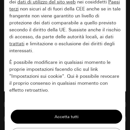
dei
dati di utilizzo del sito web
nei cosiddetti
Paesi
terzi
non sicuri al di fuori della CEE anche se in tale
frangente non viene garantito un livello di
protezione dei dati comparabile a quello previsto
secondo il diritto della UE. Sussiste anche il rischio
di accesso, da parte delle autorità locali, ai dati
trattati
e limitazione o esclusione dei diritti degli
interessati.
È possibile modificare in qualsiasi momento le
proprie impostazioni facendo clic sul link
"Impostazioni sui cookie". Qui è possibile revocare
il proprio consenso in qualsiasi momento con
effetto retroattivo.
Vai alla banca dati multimediale
Essenziali
Tutti i cookie necessari per poter mostrare la
Confronta articoli
pagina.