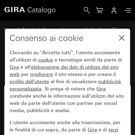
Gira Unità di lettura fingerprint Gira Keyless In System 55
Home
Prodotti
Programmi di interruttori
Gira System 55
Gira Keyless In
Consenso ai cookie
Cliccando su "Accetta tutti", l'utente acconsente
Unità di lettura fingerprint Gira
all'utilizzo di
cookie
e tecnologie simili da parte di
Gira
e all'
elaborazione dei
dati di utilizzo del sito
Keyless In System 55
web
per
migliorare
il sito stesso e per creare il
profilo dell'utente
al fine di visualizzare
pubblicità
personalizzata
. Si prega di notare che
Gira
condivide anche le informazioni sull'utilizzo del sito
web da parte dell'utente con partner per social
media, pubblicità e analisi.
L'utente acconsente anche alla trasmissione, per
le finalità di cui sopra, da parte di
Gira
e di
terzi