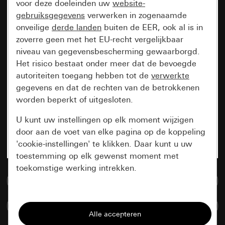
voor deze doeleinden uw
website-
gebruiksgegevens
verwerken in zogenaamde
onveilige
derde landen
buiten de EER, ook al is in
zoverre geen met het EU-recht vergelijkbaar
niveau van gegevensbescherming gewaarborgd.
Het risico bestaat onder meer dat de bevoegde
autoriteiten toegang hebben tot de
verwerkte
gegevens en dat de rechten van de betrokkenen
worden beperkt of uitgesloten.
U kunt uw instellingen op elk moment wijzigen
door aan de voet van elke pagina op de koppeling
'cookie-instellingen' te klikken. Daar kunt u uw
toestemming op elk gewenst moment met
toekomstige werking intrekken.
Naar de mediadatabase
Essentieel
Artikelen verglijken
Alle cookies die wij nodig hebben om de
pagina te kunnen weergeven.