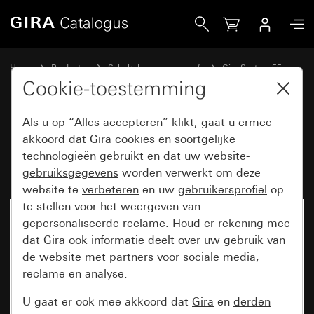
Gira Gira Keyless In Fingerprint-leeseenheid System 55
Home
Producten
Schakelaarprogramma’s
Gira System 55
Gira Keyless In
Cookie-toestemming
Als u op “Alles accepteren” klikt, gaat u ermee
Gira Keyless In Fingerprint-
akkoord dat
Gira
cookies
en soortgelijke
technologieën gebruikt en dat uw
website-
leeseenheid System 55
gebruiksgegevens
worden verwerkt om deze
website te
verbeteren
en uw
gebruikersprofiel
op
te stellen voor het weergeven van
gepersonaliseerde reclame.
Houd er rekening mee
dat
Gira
ook informatie deelt over uw gebruik van
de website met partners voor sociale media,
reclame en analyse.
U gaat er ook mee akkoord dat
Gira
en
derden