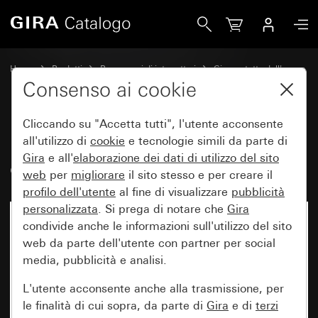
Gira Placca adattatrice (55 x 55 mm) con calotta inseribile 
Home
Prodotti
Programmi di interruttori
Gira protetto dall'acqua
Protezione dall'acqua da incasso IP44 Gira TX_44
Consenso ai cookie
Cliccando su "Accetta tutti", l'utente acconsente
Placca adattatrice (55 x 55 mm)
all'utilizzo di
cookie
e tecnologie simili da parte di
Gira
e all'
elaborazione dei
dati di utilizzo del sito
con calotta inseribile (IP20)
web
per
migliorare
il sito stesso e per creare il
profilo dell'utente
al fine di visualizzare
pubblicità
personalizzata
. Si prega di notare che
Gira
condivide anche le informazioni sull'utilizzo del sito
web da parte dell'utente con partner per social
media, pubblicità e analisi.
L'utente acconsente anche alla trasmissione, per
le finalità di cui sopra, da parte di
Gira
e di
terzi