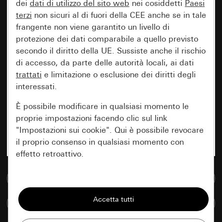
dei
dati di utilizzo del sito web
nei cosiddetti
Paesi
terzi
non sicuri al di fuori della CEE anche se in tale
frangente non viene garantito un livello di
protezione dei dati comparabile a quello previsto
secondo il diritto della UE. Sussiste anche il rischio
di accesso, da parte delle autorità locali, ai dati
trattati
e limitazione o esclusione dei diritti degli
interessati.
È possibile modificare in qualsiasi momento le
proprie impostazioni facendo clic sul link
"Impostazioni sui cookie". Qui è possibile revocare
il proprio consenso in qualsiasi momento con
effetto retroattivo.
Vai alla banca dati multimediale
Essenziali
Tutti i cookie necessari per poter mostrare la
Confronta articoli
pagina.