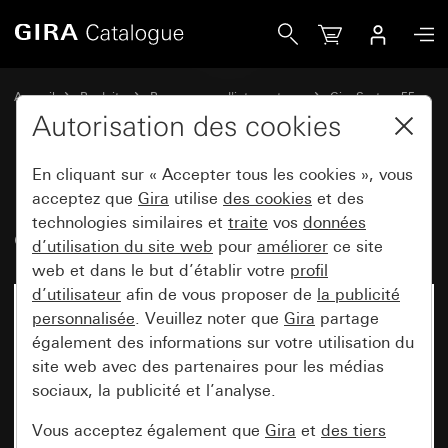
Gira Bascule avec fenêtre de contrôle et zone d&apos;inscr
Accueil
Produits
Programmes d'interrupteurs
Gira System 55
Commuter et pousser
Autorisation des cookies
En cliquant sur « Accepter tous les cookies », vous
Bascule avec fenêtre de contrôle
acceptez que
Gira
utilise
des cookies
et des
technologies similaires et
traite
vos
données
et zone d'inscription
d’utilisation du site web
pour
améliorer
ce site
web et dans le but d’établir votre
profil
d’utilisateur
afin de vous proposer de
la publicité
personnalisée
. Veuillez noter que
Gira
partage
également des informations sur votre utilisation du
site web avec des partenaires pour les médias
sociaux, la publicité et l’analyse.
Vous acceptez également que
Gira
et
des tiers