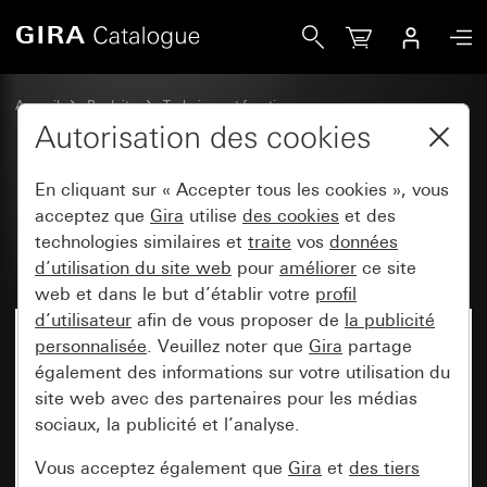
Gira Feuilles d&apos;inscription 51,2 x 7 mm
Accueil
Produits
Technique et fonctions
Modules encastrés, accessoires
Feuilles d'inscription
Autorisation des cookies
En cliquant sur « Accepter tous les cookies », vous
Feuilles d'inscription 51,2 x 7
acceptez que
Gira
utilise
des cookies
et des
technologies similaires et
traite
vos
données
mm
d’utilisation du site web
pour
améliorer
ce site
web et dans le but d’établir votre
profil
d’utilisateur
afin de vous proposer de
la publicité
personnalisée
. Veuillez noter que
Gira
partage
également des informations sur votre utilisation du
site web avec des partenaires pour les médias
sociaux, la publicité et l’analyse.
Vous acceptez également que
Gira
et
des tiers