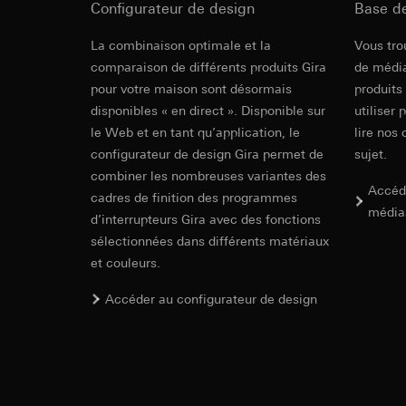
souris effectués 
Les éléments d’éclairage LED de série peuvent 
Configurateur de design
Base d
Catégories de donn
concerné, adress
référence et horod
En fonction de l’interrupteur, la rotation de l’é
Récapitulat
La combinaison optimale et la
Vous tro
Base juridique et, l
Base juridique et, l
permet de passer de l’éclairage de contrôle à 
d’éclairage 
comparaison de différents produits Gira
de média
Utilisation du se
Utilisation du se
pour votre maison sont désormais
produits
Traitement ultér
Traitement ultér
disponibles « en direct ». Disponible sur
utiliser 
Destinataire:
Vimeo
Récapitulatif de 
Destinataire:
le Web et en tant qu’application, le
lire nos 
Indications
Transfert vers un pa
Services interne
génération d’inter
configurateur de design Gira permet de
sujet.
Pays tiers : USA
LinkedIn Irelan
combiner les nombreuses variantes des
Décision d’adéqu
Transfert vers un pa
Accéd
Peut également être raccordé en éclairable en
cadres de finition des programmes
contact du point
En ce qui concerne 
média
de 180°.
d’interrupteurs Gira avec des fonctions
nous vous renvoyons
Durée de vie du coo
sélectionnées dans différents matériaux
Durée de vie du coo
et couleurs.
Hotjar
Google Ads (
Combination
Liens supplémentaires
Finalités du traite
Accéder au configurateur de design
sélectionnées. Cela
functions
Finalités du traite
cliquent, comment il
campagnes. Google A
des plates-formes d
Catégories de donn
Lien vers l'outil de vue des interrupteurs Référ
numériques, et pour
Base juridique et, l
LED lighting elem
En savoir plus
Catégories de donn
Utilisation du se
functions