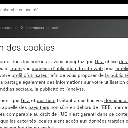
0 AX 250 V~ avec élément d&apos;éclairage LED orange 230 
accessoires
Interrupteur-poussoir
on des cookies
errupteur-poussoir de c
cepter tous les cookies », vous acceptez que
Gira
utilise
des
rage LED orange 230 V~
es et
traite
vos
données d’utilisation du site web
pour
améli
 votre
profil d’utilisateur
afin de vous proposer de
la publici
ra
partage également des informations sur votre utilisation
médias sociaux, la publicité et l’analyse.
ement que
Gira
et
des tiers
traitent à ces fins vos
données d’u
n appelle des
pays tiers
non sûrs en dehors de l’EEE, même 
s comparable au droit de l’UE n’est garanti dans ce context
que les autorités locales aient accès aux données
traitées
e
 soient limités ou exclus.