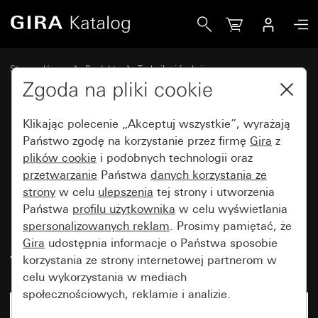
Gira Moduł podtynkowy łącznika kontrolnego samopowrot
Strona główna
Produkty
Technika i funkcje
Urządzenia podtynkowe, akcesoria
Łącznik samopowrotny
Zgoda na pliki cookie
Klikając polecenie „Akceptuj wszystkie”, wyrażają
Moduł podtynkowy łącznika
Państwo zgodę na korzystanie przez firmę
Gira
z
plików cookie
i podobnych technologii oraz
kontrolnego samopowrotnego
przetwarzanie
Państwa
danych korzystania ze
10 AX 250 V~ z
strony
w celu
ulepszenia
tej strony i utworzenia
pomarańczowym elementem
Państwa
profilu użytkownika
w celu wyświetlania
spersonalizowanych reklam
. Prosimy pamiętać, że
podświetlającym LED 230 V~
Gira
udostępnia informacje o Państwa sposobie
wyłącznik 2-bieg.
korzystania ze strony internetowej partnerom w
celu wykorzystania w mediach
społecznościowych, reklamie i analizie.