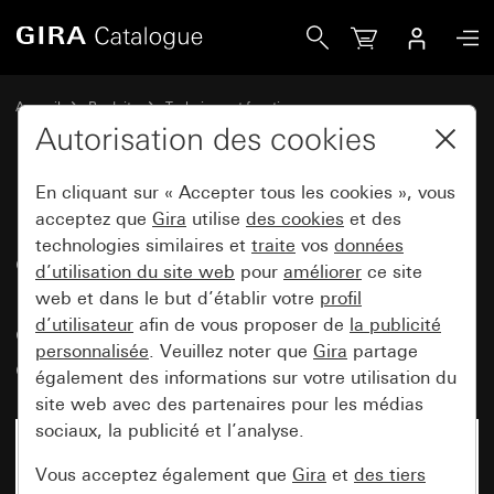
Gira Module interrupteur de commande à bascule 10 AX 25
Accueil
Produits
Technique et fonctions
Modules encastrés, accessoires
Interrupteur à bascule
Autorisation des cookies
En cliquant sur « Accepter tous les cookies », vous
Module interrupteur de
acceptez que
Gira
utilise
des cookies
et des
technologies similaires et
traite
vos
données
commande à bascule
d’utilisation du site web
pour
améliorer
ce site
10 AX 250 V~ avec élément
web et dans le but d’établir votre
profil
d'éclairage LED orange 230 V~
d’utilisateur
afin de vous proposer de
la publicité
personnalisée
. Veuillez noter que
Gira
partage
disjoncteur à 2 pôles
également des informations sur votre utilisation du
site web avec des partenaires pour les médias
sociaux, la publicité et l’analyse.
Vous acceptez également que
Gira
et
des tiers