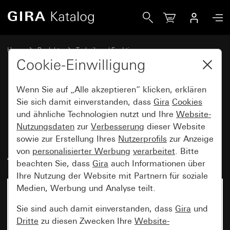
Gira Einsatz Wipp-Kontrollschalter 10 AX 250 V~ mit oran
Home
Produkte
Technik und Funktionen
Unterputz-Einsätze, Zubehör
Wippschalter
Cookie-Einwilligung
Wenn Sie auf „Alle akzeptieren“ klicken, erklären
Einsatz Wipp-Kontrollschalter
Sie sich damit einverstanden, dass
Gira
Cookies
und ähnliche Technologien nutzt und Ihre
Website-
10 AX 250 V~ mit orangem LED-
Nutzungsdaten
zur
Verbesserung
dieser Website
Beleuchtungselement 230 V~
sowie zur Erstellung Ihres
Nutzerprofils
zur Anzeige
Ausschalter 2-polig
von
personalisierter Werbung
verarbeitet
. Bitte
beachten Sie, dass
Gira
auch Informationen über
Ihre Nutzung der Website mit Partnern für soziale
Medien, Werbung und Analyse teilt.
Sie sind auch damit einverstanden, dass
Gira
und
Dritte
zu diesen Zwecken Ihre
Website-