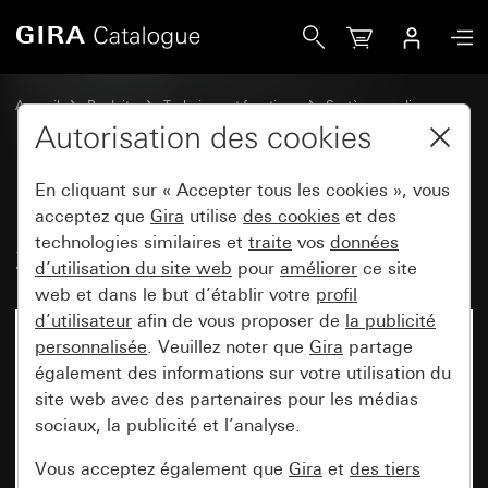
Gira Émetteur mural radio EnOcean 2x System 55
Accueil
Produits
Technique et fonctions
Systèmes radio
autres systèmes radio
Autorisation des cookies
En cliquant sur « Accepter tous les cookies », vous
Émetteur mural radio EnOcean
acceptez que
Gira
utilise
des cookies
et des
technologies similaires et
traite
vos
données
2x System 55
d’utilisation du site web
pour
améliorer
ce site
web et dans le but d’établir votre
profil
d’utilisateur
afin de vous proposer de
la publicité
personnalisée
. Veuillez noter que
Gira
partage
également des informations sur votre utilisation du
site web avec des partenaires pour les médias
sociaux, la publicité et l’analyse.
Vous acceptez également que
Gira
et
des tiers