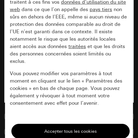
traitent à ces fins vos
données d’utilisation du site
web
dans ce que l’on appelle des
pays tiers
non
sûrs en dehors de l’EEE, même si aucun niveau de
protection des données comparable au droit de
l’UE n’est garanti dans ce contexte. Il existe
notamment le risque que les autorités locales
aient accès aux données
traitées
et que les droits
des personnes concernées soient limités ou
exclus.
Vous pouvez modifier vos paramètres à tout
moment en cliquant sur le lien « Paramètres des
cookies » en bas de chaque page. Vous pouvez
également y révoquer à tout moment votre
consentement avec effet pour l’avenir.
Accéder à la base de données de médias
Nécessaires
Tous les cookies dont nous avons besoin pour
Comparer des articles
pouvoir vous afficher le site.