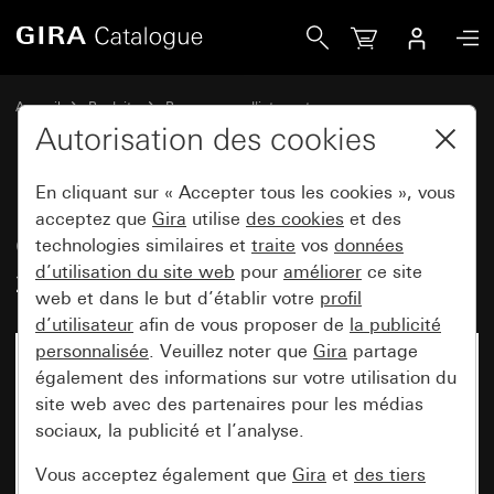
Gira Cadre de finition Gira E2 avec zone d&apos;inscription 
Accueil
Produits
Programmes d'interrupteurs
Gira E2 (System 55)
Autorisation des cookies
Cadre de finition Gira E2 avec zone d'inscription
En cliquant sur « Accepter tous les cookies », vous
acceptez que
Gira
utilise
des cookies
et des
Cadre de finition Gira E2 avec
technologies similaires et
traite
vos
données
d’utilisation du site web
pour
améliorer
ce site
zone d'inscription blanc brillant
web et dans le but d’établir votre
profil
d’utilisateur
afin de vous proposer de
la publicité
personnalisée
. Veuillez noter que
Gira
partage
également des informations sur votre utilisation du
site web avec des partenaires pour les médias
sociaux, la publicité et l’analyse.
Vous acceptez également que
Gira
et
des tiers