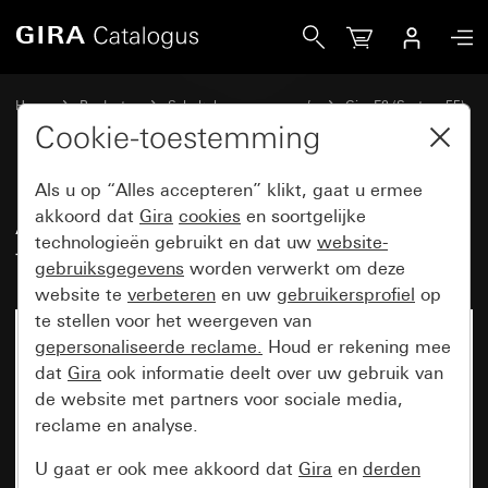
Gira Afdekraam Gira E2 met tekstkader zuiver wit glanzend
Home
Producten
Schakelaarprogramma’s
Gira E2 (System 55)
Afdekraam Gira E2 met tekstkader
Cookie-toestemming
Als u op “Alles accepteren” klikt, gaat u ermee
Afdekraam Gira E2 met
akkoord dat
Gira
cookies
en soortgelijke
technologieën gebruikt en dat uw
website-
tekstkader zuiver wit glanzend
gebruiksgegevens
worden verwerkt om deze
website te
verbeteren
en uw
gebruikersprofiel
op
te stellen voor het weergeven van
gepersonaliseerde reclame.
Houd er rekening mee
dat
Gira
ook informatie deelt over uw gebruik van
de website met partners voor sociale media,
reclame en analyse.
U gaat er ook mee akkoord dat
Gira
en
derden