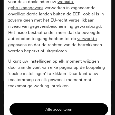
voor deze doeleinden uw
website-
gebruiksgegevens
verwerken in zogenaamde
onveilige
derde landen
buiten de EER, ook al is in
zoverre geen met het EU-recht vergelijkbaar
niveau van gegevensbescherming gewaarborgd.
Het risico bestaat onder meer dat de bevoegde
autoriteiten toegang hebben tot de
verwerkte
gegevens en dat de rechten van de betrokkenen
worden beperkt of uitgesloten.
U kunt uw instellingen op elk moment wijzigen
door aan de voet van elke pagina op de koppeling
'cookie-instellingen' te klikken. Daar kunt u uw
toestemming op elk gewenst moment met
toekomstige werking intrekken.
Naar de mediadatabase
Essentieel
Artikelen verglijken
Alle cookies die wij nodig hebben om de
pagina te kunnen weergeven.