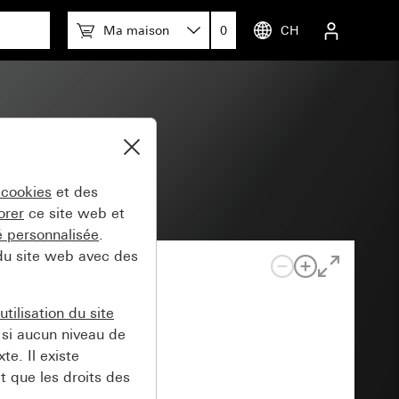
Ma maison
0
CH
 cookies
et des
orer
ce site web et
té personnalisée
.
 du site web avec des
tilisation du site
si aucun niveau de
e. Il existe
t que les droits des