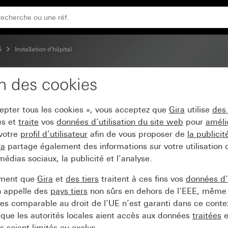
5
Installation d'hôpital
on des cookies
alité 2x System 55
cepter tous les cookies », vous acceptez que
Gira
utilise
des
es et
traite
vos
données d’utilisation du site web
pour
améli
 votre
profil d’utilisateur
afin de vous proposer de
la publici
ra
partage également des informations sur votre utilisation
médias sociaux, la publicité et l’analyse.
ement que
Gira
et
des tiers
traitent à ces fins vos
données d’u
n appelle des
pays tiers
non sûrs en dehors de l’EEE, même 
s comparable au droit de l’UE n’est garanti dans ce context
que les autorités locales aient accès aux données
traitées
e
 soient limités ou exclus.