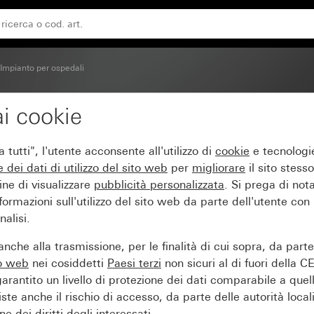
Impianto per ospedali
i cookie
e 2 moduli System 55
tutti", l'utente acconsente all'utilizzo di
cookie
e tecnologie
e dei
dati di utilizzo del sito web
per
migliorare
il sito stesso
ine di visualizzare
pubblicità personalizzata
. Si prega di no
ormazioni sull'utilizzo del sito web da parte dell'utente con
alisi.
nche alla trasmissione, per le finalità di cui sopra, da part
to web
nei cosiddetti
Paesi terzi
non sicuri al di fuori della C
arantito un livello di protezione dei dati comparabile a quel
iste anche il rischio di accesso, da parte delle autorità locali
e dei diritti degli interessati.