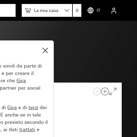
La mia casa
0
IT
 simili da parte di
 e per creare il
tare che
Gira
 partner per social
e di
Gira
e di
terzi
dei
EE anche se in tale
lo previsto secondo il
, ai dati
trattati
e