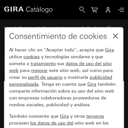
Gira Caja de conexión equipotencial, 2 elementos System 5
Inicio
Productos
Gamas de interruptores
Gira System 55
Instalación hospitalaria
Consentimiento de cookies
Al hacer clic en “Aceptar todo”, acepta que
Gira
Caja de conexión equipotencial,
utilice
cookies
y tecnologías similares y que
someta a
tratamiento
sus
datos de uso del sitio
2 elementos System 55
web
para
mejorar
este sitio web, así como para
crear su
perfil de usuario
y mostrarle
publicidad
personalizada
. Tenga en cuenta que
Gira
también
comparte información sobre su uso del sitio web
con empresas colaboradoras proveedoras de
medios sociales, publicidad y análisis.
También consiente que
Gira
y otros
terceros
procesen
los datos de uso del
sitio web en los