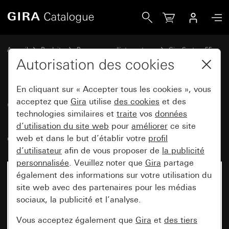
Gira Connecteur femelle coudé DIN 42 801 pour boîtier d&a
Accueil
Produits
Programmes d'interrupteurs
Gira System 55
Installation d'hôpital
Autorisation des cookies
En cliquant sur « Accepter tous les cookies », vous
Connecteur femelle coudé
acceptez que
Gira
utilise
des cookies
et des
technologies similaires et
traite
vos
données
DIN 42 801 pour boîtier
d’utilisation du site web
pour
améliorer
ce site
d'équipotentialité
web et dans le but d’établir votre
profil
d’utilisateur
afin de vous proposer de
la publicité
personnalisée
. Veuillez noter que
Gira
partage
également des informations sur votre utilisation du
site web avec des partenaires pour les médias
sociaux, la publicité et l’analyse.
Vous acceptez également que
Gira
et
des tiers