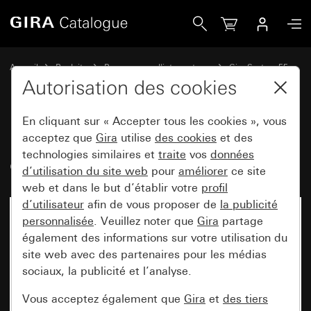
Gira Prise SCHUKO 16 A 250 V~ sans griffes de fixation Sy
Accueil
Produits
Programmes d'interrupteurs
Gira System 55
Prises
Autorisation des cookies
En cliquant sur « Accepter tous les cookies », vous
Prise SCHUKO 16 A 250 V~ sans
acceptez que
Gira
utilise
des cookies
et des
technologies similaires et
traite
vos
données
griffes de fixation System 55
d’utilisation du site web
pour
améliorer
ce site
web et dans le but d’établir votre
profil
d’utilisateur
afin de vous proposer de
la publicité
personnalisée
. Veuillez noter que
Gira
partage
également des informations sur votre utilisation du
site web avec des partenaires pour les médias
sociaux, la publicité et l’analyse.
Vous acceptez également que
Gira
et
des tiers