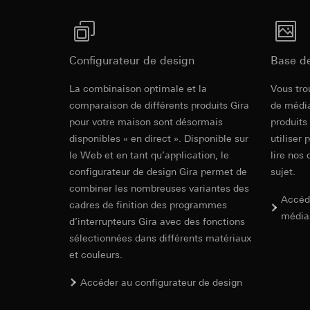
souris effectués 
Catégories de donn
Indications
concerné, adress
référence et horod
Base juridique et, l
Base juridique et, l
Utilisation du se
Utilisation du se
Configurateur de design
Base d
Contrôlé selon T.N.O. avec pression de compr
Traitement ultér
Traitement ultér
l'étrier de mise à la terre
Cradle to Cra
La combinaison optimale et la
Vous tro
Destinataire:
Vimeo
Destinataire:
comparaison de différents produits Gira
Transfert vers un pa
de média
Services interne
Pays tiers : USA
pour votre maison sont désormais
produits
LinkedIn Irelan
Décision d’adéqu
disponibles « en direct ». Disponible sur
utiliser 
Transfert vers un pa
contact du point
le Web et en tant qu’application, le
lire nos 
En ce qui concerne 
configurateur de design Gira permet de
nous vous renvoyons
Durée de vie du coo
sujet.
Durée de vie du coo
combiner les nombreuses variantes des
Accéd
Hotjar
cadres de finition des programmes
média
Google Ads (
d’interrupteurs Gira avec des fonctions
Finalités du traite
sélectionnées dans différents matériaux
sélectionnées. Cela
Finalités du traite
Gira SCHUKO
cliquent, comment il
et couleurs.
campagnes. Google A
des plates-formes d
Catégories de donn
Accéder au configurateur de design
numériques, et pour
Base juridique et, l
Life cycle assess
Catégories de donn
Utilisation du se