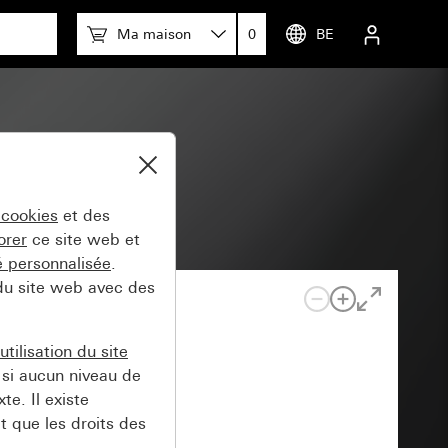
Ma maison
0
BE
 cookies
et des
orer
ce site web et
té personnalisée
.
 du site web avec des
tilisation du site
si aucun niveau de
e. Il existe
t que les droits des