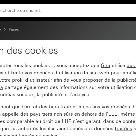
5
Prises
on des cookies
250 V~ System 55
cepter tous les cookies », vous acceptez que
Gira
utilise
des
es et
traite
vos
données d’utilisation du site web
pour
améli
 votre
profil d’utilisateur
afin de vous proposer de
la publici
ra
partage également des informations sur votre utilisation
médias sociaux, la publicité et l’analyse.
ement que
Gira
et
des tiers
traitent à ces fins vos
données d’u
n appelle des
pays tiers
non sûrs en dehors de l’EEE, même 
s comparable au droit de l’UE n’est garanti dans ce context
que les autorités locales aient accès aux données
traitées
e
 soient limités ou exclus.