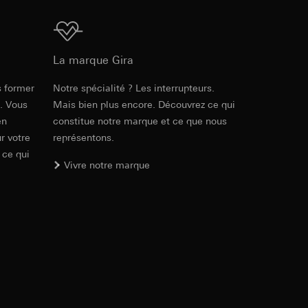
ur le site web
 adresse IP, URL de
Téléchargement
La marque Gira
int a du RGPD
55,00 mm
int a du RGPD
s former
Notre spécialité ? Les interrupteurs.
PDF
, 453.76 KB
55,00 mm
e. Vous
Mais bien plus encore. Découvrez ce qui
en
constitue notre marque et ce que nous
 à demander au
r votre
représentons.
l à des pays tiers.
a du RGPD
 ce qui
tiers par LinkedIn,
Vivre notre marque
al/privacy-policy
Téléchargement
ermique de pages
ous voyons où ils
 succès des
sur des sites web,
Réf. 4188 03
s-formes
PDF
, 293.6 KB
, site web visité,