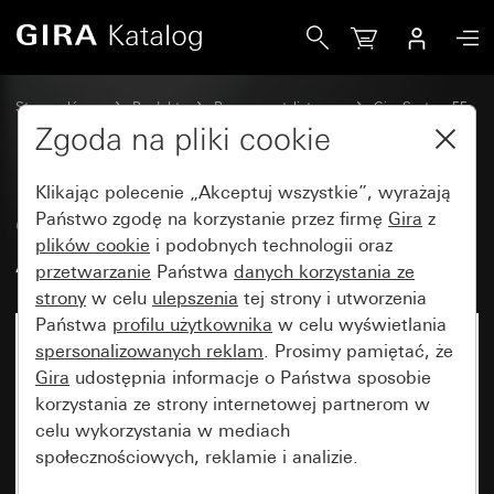
Gira Gniazdo wtyczkowe SCHUKO 16 A 250 V~ System 55
Strona główna
Produkty
Programy stylistyczne
Gira System 55
Gniazda wtyczkowe
Zgoda na pliki cookie
Klikając polecenie „Akceptuj wszystkie”, wyrażają
Gniazdo wtyczkowe SCHUKO 16
Państwo zgodę na korzystanie przez firmę
Gira
z
plików cookie
i podobnych technologii oraz
A 250 V~ System 55
przetwarzanie
Państwa
danych korzystania ze
strony
w celu
ulepszenia
tej strony i utworzenia
Państwa
profilu użytkownika
w celu wyświetlania
spersonalizowanych reklam
. Prosimy pamiętać, że
Gira
udostępnia informacje o Państwa sposobie
korzystania ze strony internetowej partnerom w
celu wykorzystania w mediach
społecznościowych, reklamie i analizie.