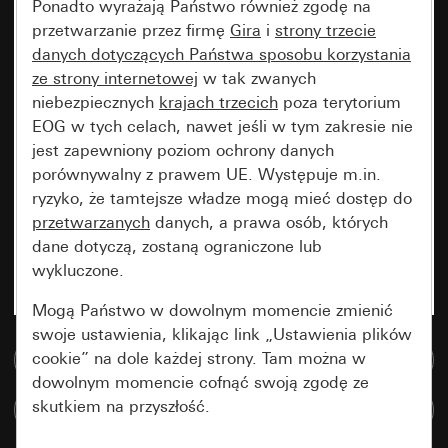
Ponadto wyrażają Państwo również zgodę na
przetwarzanie przez firmę
Gira
i
strony trzecie
danych dotyczących Państwa sposobu korzystania
ze strony internetowej
w tak zwanych
niebezpiecznych
krajach trzecich
poza terytorium
EOG w tych celach, nawet jeśli w tym zakresie nie
jest zapewniony poziom ochrony danych
porównywalny z prawem UE. Występuje m.in.
ryzyko, że tamtejsze władze mogą mieć dostęp do
przetwarzanych
danych, a prawa osób, których
dane dotyczą, zostaną ograniczone lub
wykluczone.
Mogą Państwo w dowolnym momencie zmienić
swoje ustawienia, klikając link „Ustawienia plików
cookie” na dole każdej strony. Tam można w
Do bazy danych multimedialnych
dowolnym momencie cofnąć swoją zgodę ze
skutkiem na przyszłość.
Porównaj artykuły