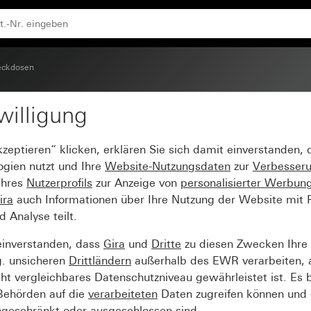
eckdosen
willigung
16 A 250 V~ System 55
kzeptieren“ klicken, erklären Sie sich damit einverstanden,
ogien nutzt und Ihre
Website-Nutzungsdaten
zur
Verbesser
Ihres
Nutzerprofils
zur Anzeige von
personalisierter Werbun
ira
auch Informationen über Ihre Nutzung der Website mit Pa
Analyse teilt.
einverstanden, dass
Gira
und
Dritte
zu diesen Zwecken Ihre
g. unsicheren
Drittländern
außerhalb des EWR verarbeiten, 
t vergleichbares Datenschutzniveau gewährleistet ist. Es b
 Behörden auf die
verarbeiteten
Daten zugreifen können und 
ngeschränkt oder ausgeschlossen sind.