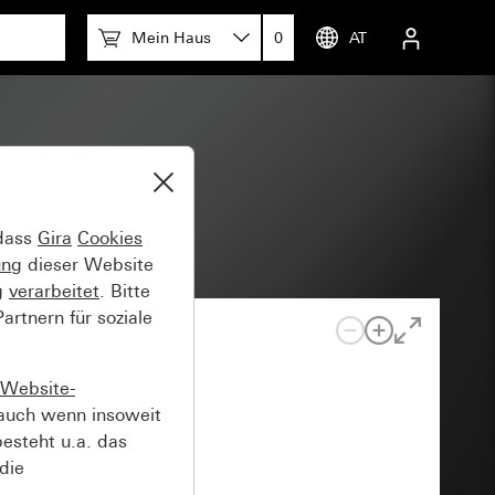
Mein Haus
0
AT
 dass
Gira
Cookies
ung
dieser Website
g
verarbeitet
. Bitte
rtnern für soziale
Website-
auch wenn insoweit
esteht u.a. das
die