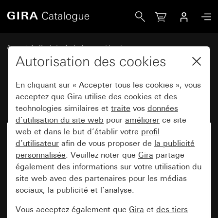
Gira Passerelle IP DCS
Accueil
Produits
Technique et fonctions
Communication de porte
Appareils système Gira
Autorisation des cookies
En cliquant sur « Accepter tous les cookies », vous
Passerelle IP DCS
acceptez que
Gira
utilise
des cookies
et des
technologies similaires et
traite
vos
données
d’utilisation du site web
pour
améliorer
ce site
web et dans le but d’établir votre
profil
Désormais indisponible
d’utilisateur
afin de vous proposer de
la publicité
personnalisée
. Veuillez noter que
Gira
partage
également des informations sur votre utilisation du
site web avec des partenaires pour les médias
sociaux, la publicité et l’analyse.
Vous acceptez également que
Gira
et
des tiers