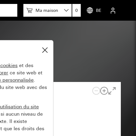
Ma maison
0
BE
ion
 cookies
et des
orer
ce site web et
té personnalisée
.
 du site web avec des
tilisation du site
si aucun niveau de
e. Il existe
t que les droits des