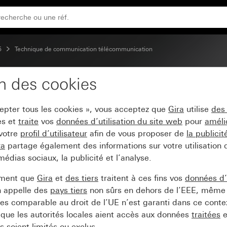
5
Technique de communication télécommunication
on des cookies
B avec zone d'inscript
cepter tous les cookies », vous acceptez que
Gira
utilise
des
es et
traite
vos
données d’utilisation du site web
pour
améli
 votre
profil d’utilisateur
afin de vous proposer de
la publici
ra
partage également des informations sur votre utilisation
médias sociaux, la publicité et l’analyse.
ement que
Gira
et
des tiers
traitent à ces fins vos
données d’u
n appelle des
pays tiers
non sûrs en dehors de l’EEE, même 
s comparable au droit de l’UE n’est garanti dans ce context
que les autorités locales aient accès aux données
traitées
e
 soient limités ou exclus.