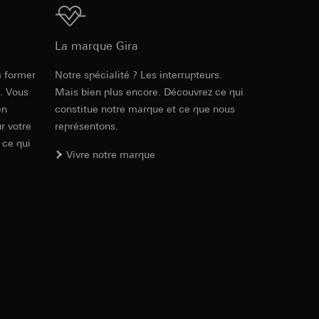
ur le site web
 adresse IP, URL de
Téléchargement
La marque Gira
int a du RGPD
int a du RGPD
s former
Notre spécialité ? Les interrupteurs.
Réf. 087603
e. Vous
Mais bien plus encore. Découvrez ce qui
en
constitue notre marque et ce que nous
RFA
, 468 KB
r votre
représentons.
 à demander au
 ce qui
l à des pays tiers.
Vivre notre marque
a du RGPD
tiers par LinkedIn,
al/privacy-policy
Téléchargement
ermique de pages
ous voyons où ils
 succès des
Réf. 087603
sur des sites web,
s-formes
IFC
, 15.38 KB
, site web visité,