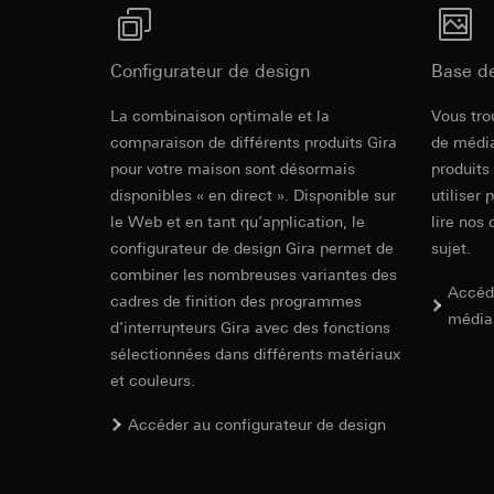
souris effectués 
Catégories de donn
concerné, adress
référence et horod
Base juridique et, l
Base juridique et, l
Configurateur de design
Base d
Utilisation du se
Utilisation du se
Revit Fichie
Traitement ultér
Traitement ultér
La combinaison optimale et la
Vous tro
modeling)
comparaison de différents produits Gira
Destinataire:
de média
Vimeo
Destinataire:
Transfert vers un pa
pour votre maison sont désormais
produits
Services interne
Pays tiers : USA
disponibles « en direct ». Disponible sur
utiliser 
LinkedIn Irelan
Décision d’adéqu
le Web et en tant qu’application, le
lire nos 
Transfert vers un pa
contact du point
configurateur de design Gira permet de
sujet.
En ce qui concerne 
nous vous renvoyons
Durée de vie du coo
combiner les nombreuses variantes des
Accéd
Durée de vie du coo
cadres de finition des programmes
média
Hotjar
d’interrupteurs Gira avec des fonctions
Google Ads (
sélectionnées dans différents matériaux
Finalités du traite
IFC Fichier 
et couleurs.
sélectionnées. Cela
Finalités du traite
cliquent, comment il
campagnes. Google A
Accéder au configurateur de design
des plates-formes d
Catégories de donn
numériques, et pour
Base juridique et, l
Catégories de donn
Utilisation du se