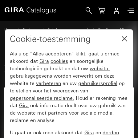
Gira Afdekking voor TAE en USB met tekstkader
Home
Producten
Schakelaarprogramma’s
Gira System 55
Communicatietechniek telecommunicatie
Cookie-toestemming
Als u op “Alles accepteren” klikt, gaat u ermee
Afdekking voor TAE en USB met
akkoord dat
Gira
cookies
en soortgelijke
technologieën gebruikt en dat uw
website-
tekstkader
gebruiksgegevens
worden verwerkt om deze
website te
verbeteren
en uw
gebruikersprofiel
op
te stellen voor het weergeven van
gepersonaliseerde reclame.
Houd er rekening mee
dat
Gira
ook informatie deelt over uw gebruik van
de website met partners voor sociale media,
reclame en analyse.
U gaat er ook mee akkoord dat
Gira
en
derden