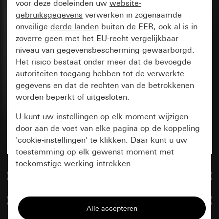
voor deze doeleinden uw
website-
gebruiksgegevens
verwerken in zogenaamde
onveilige
derde landen
buiten de EER, ook al is in
zoverre geen met het EU-recht vergelijkbaar
niveau van gegevensbescherming gewaarborgd.
Het risico bestaat onder meer dat de bevoegde
autoriteiten toegang hebben tot de
verwerkte
gegevens en dat de rechten van de betrokkenen
worden beperkt of uitgesloten.
U kunt uw instellingen op elk moment wijzigen
door aan de voet van elke pagina op de koppeling
'cookie-instellingen' te klikken. Daar kunt u uw
toestemming op elk gewenst moment met
toekomstige werking intrekken.
Naar de mediadatabase
Essentieel
Artikelen verglijken
Alle cookies die wij nodig hebben om de
pagina te kunnen weergeven.