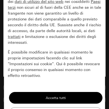
dei
dati di utilizzo del sito web
nei cosiddetti
Paesi
terzi
non sicuri al di fuori della CEE anche se in tale
frangente non viene garantito un livello di
protezione dei dati comparabile a quello previsto
secondo il diritto della UE. Sussiste anche il rischio
di accesso, da parte delle autorità locali, ai dati
trattati
e limitazione o esclusione dei diritti degli
interessati.
È possibile modificare in qualsiasi momento le
proprie impostazioni facendo clic sul link
"Impostazioni sui cookie". Qui è possibile revocare
il proprio consenso in qualsiasi momento con
effetto retroattivo.
Vai alla banca dati multimediale
Essenziali
Tutti i cookie necessari per poter mostrare la
Confronta articoli
pagina.