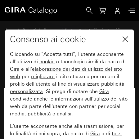
Gira Copertura per TAE e USB con campo per targhetta
Home
Prodotti
Programmi di interruttori
Gira System 55
Tecnica di comunicazione Telecomunicazioni
Consenso ai cookie
Cliccando su "Accetta tutti", l'utente acconsente
Copertura per TAE e USB con
all'utilizzo di
cookie
e tecnologie simili da parte di
Gira
e all'
elaborazione dei
dati di utilizzo del sito
campo per targhetta
web
per
migliorare
il sito stesso e per creare il
profilo dell'utente
al fine di visualizzare
pubblicità
personalizzata
. Si prega di notare che
Gira
condivide anche le informazioni sull'utilizzo del sito
web da parte dell'utente con partner per social
media, pubblicità e analisi.
L'utente acconsente anche alla trasmissione, per
le finalità di cui sopra, da parte di
Gira
e di
terzi