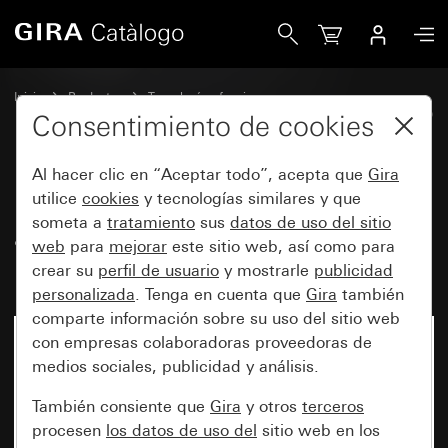
Gira Regulador de temperatura ambiente System 3000 Blu
Inicio
Productos
Tecnología y funciones
System 3000 DALI, otros elementos electrónicos
Gira System 3000
Consentimiento de cookies
Al hacer clic en “Aceptar todo”, acepta que
Gira
Regulador de temperatura
utilice
cookies
y tecnologías similares y que
someta a
tratamiento
sus
datos de uso del sitio
ambiente System 3000
web
para
mejorar
este sitio web, así como para
Bluetooth System 55
crear su
perfil de usuario
y mostrarle
publicidad
personalizada
. Tenga en cuenta que
Gira
también
comparte información sobre su uso del sitio web
con empresas colaboradoras proveedoras de
medios sociales, publicidad y análisis.
También consiente que
Gira
y otros
terceros
procesen
los datos de uso del
sitio web en los