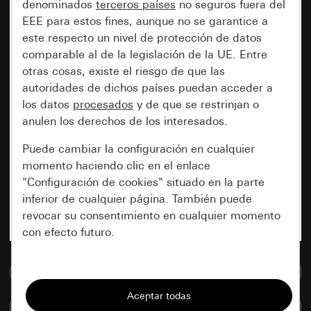
denominados
terceros países
no seguros fuera del
EEE para estos fines, aunque no se garantice a
este respecto un nivel de protección de datos
comparable al de la legislación de la UE. Entre
otras cosas, existe el riesgo de que las
autoridades de dichos países puedan acceder a
los datos
procesados
y de que se restrinjan o
anulen los derechos de los interesados.
Puede cambiar la configuración en cualquier
momento haciendo clic en el enlace
"Configuración de cookies" situado en la parte
inferior de cualquier página. También puede
revocar su consentimiento en cualquier momento
con efecto futuro.
Esenciales
Ir a la base de datos de medios
Todas las cookies que necesitamos para
Comparar artículos
poder mostrarle la página.