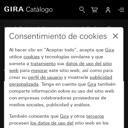
Gira Base de enchufe SCHUKO de 16 A 250 V~ System 55
Inicio
Productos
Gamas de interruptores
Gira System 55
Bases de enchufe
Consentimiento de cookies
Al hacer clic en “Aceptar todo”, acepta que
Gira
Base de enchufe SCHUKO de 16
utilice
cookies
y tecnologías similares y que
someta a
tratamiento
sus
datos de uso del sitio
A 250 V~ System 55
web
para
mejorar
este sitio web, así como para
crear su
perfil de usuario
y mostrarle
publicidad
personalizada
. Tenga en cuenta que
Gira
también
comparte información sobre su uso del sitio web
con empresas colaboradoras proveedoras de
medios sociales, publicidad y análisis.
También consiente que
Gira
y otros
terceros
procesen
los datos de uso del
sitio web en los