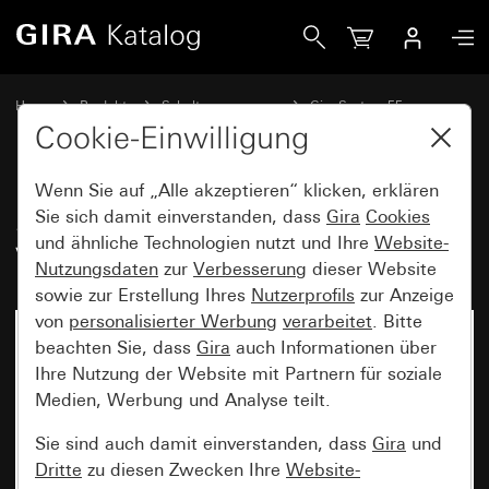
Gira SCHUKO-Steckdose 16 A 250 V~ System 55
Home
Produkte
Schalterprogramme
Gira System 55
Steckdosen
Cookie-Einwilligung
Wenn Sie auf „Alle akzeptieren“ klicken, erklären
SCHUKO-Steckdose 16 A 250
Sie sich damit einverstanden, dass
Gira
Cookies
und ähnliche Technologien nutzt und Ihre
Website-
V~ System 55
Nutzungsdaten
zur
Verbesserung
dieser Website
sowie zur Erstellung Ihres
Nutzerprofils
zur Anzeige
von
personalisierter Werbung
verarbeitet
. Bitte
beachten Sie, dass
Gira
auch Informationen über
Ihre Nutzung der Website mit Partnern für soziale
Medien, Werbung und Analyse teilt.
Sie sind auch damit einverstanden, dass
Gira
und
Dritte
zu diesen Zwecken Ihre
Website-