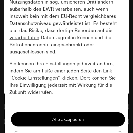
Nutzungsdaten
in sog. unsicheren
Drittländern
außerhalb des EWR verarbeiten, auch wenn
insoweit kein mit dem EU-Recht vergleichbares
Datenschutzniveau gewährleistet ist. Es besteht
u.a. das Risiko, dass dortige Behörden auf die
verarbeiteten
Daten zugreifen können und die
Betroffenenrechte eingeschränkt oder
ausgeschlossen sind.
Sie können Ihre Einstellungen jederzeit ändern,
indem Sie am Fuße einer jeden Seite den Link
"Cookie-Einstellungen" klicken. Dort können Sie
Ihre Einwilligung jederzeit mit Wirkung für die
Zukunft widerrufen.
Zur Mediadatenbank
Essenziell
Alle Cookies, die wir benötigen um Ihnen die
Artikel vergleichen
Seite anzeigen zu können.